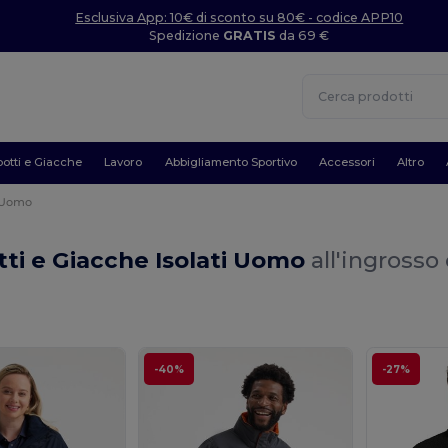
Esclusiva App: 10€ di sconto su 80€ - codice APP10
Spedizione
GRATIS
da 69 €
otti e Giacche
Lavoro
Abbigliamento Sportivo
Accessori
Altro
Uomo
ti e Giacche Isolati Uomo
all'ingrosso 
-40%
-27%