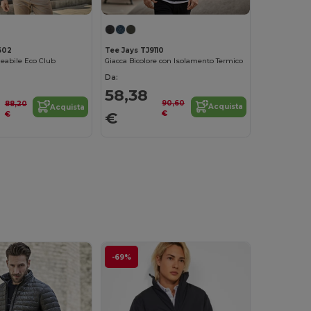
Tee Jays TJ9110
602
Giacca Bicolore con Isolamento Termico
eabile Eco Club
Da:
58,38
90,60
88,20
Acquista
Acquista
€
€
€
-69%