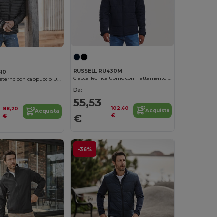
RUSSELL RU430M
610
Giacca Tecnica Uomo con Trattamento Aquapel
Crossover da esterno con cappuccio Uomo
Da:
55,53
102,60
88,20
Acquista
Acquista
€
€
€
-36%