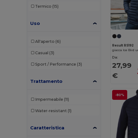
Termico
(15)
Uso
All'aperto
(6)
Result RS192
giacca Ice Bird
Casual
(3)
Da:
27,99
Sport / Performance
(3)
€
Trattamento
-80%
Impermeabile
(11)
Water-resistant
(1)
Caratteristica