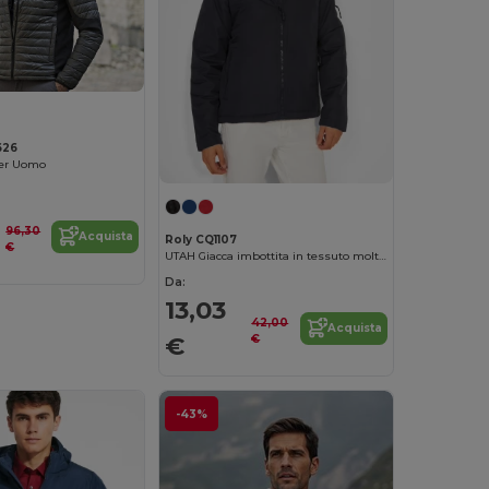
626
ver Uomo
96,30
Acquista
Roly CQ1107
€
UTAH Giacca imbottita in tessuto molto resistente
Da:
13,03
42,00
Acquista
€
€
-43%