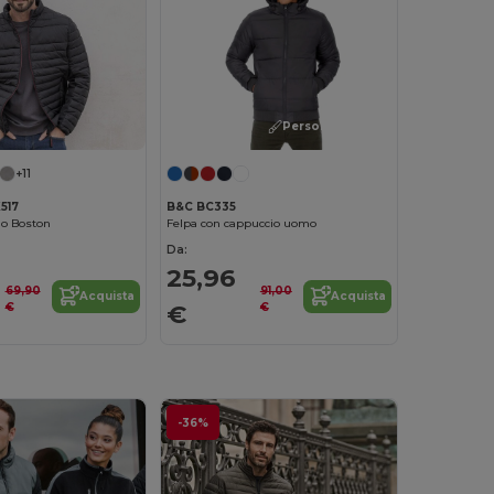
Personalizzalo!
+11
B&C BC335
517
Felpa con cappuccio uomo
o Boston
Da:
25,96
91,00
69,90
Acquista
Acquista
€
€
€
-36%