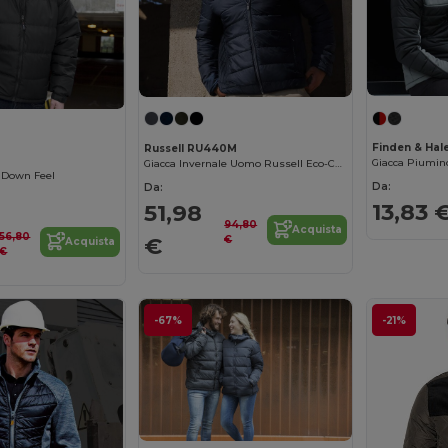
Finden & Hal
Russell RU440M
Giacca Piumin
Giacca Invernale Uomo Russell Eco-Comfort
 Down Feel
Da:
Da:
13,83 
51,98
94,80
Acquista
56,80
€
€
Acquista
€
-67%
-21%