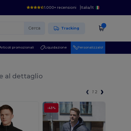
1.000+ recensioni
Italia
/
It
Cerca
Tracking
Articoli promozionali
Liquidazione
Personalizzalo!
e al dettaglio
1
2
-43%