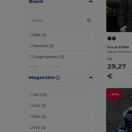
Brand
B&C
(1)
Barents
(1)
Result RS18M
Giacca Holkham
Craghoppers
(2)
Da:
29,27
Elevate Life
(1)
€
Magazzino
Finden & Hales
(1)
Kariban
(1)
W1
(33)
-43%
Mustaghata
(1)
W2
(2)
Neoblu
(1)
W4
(2)
Pen Duick
(4)
W5
(3)