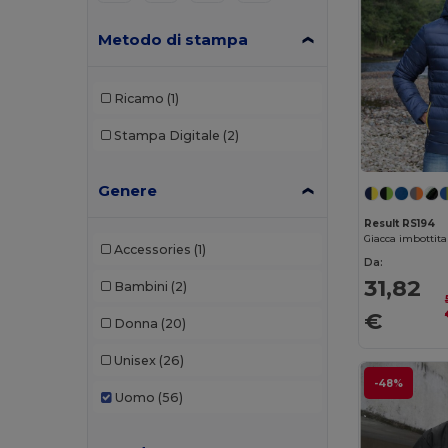
Metodo di stampa
Ricamo
(1)
Stampa Digitale
(2)
Genere
Result RS194
Giacca imbottit
Accessories
(1)
Da:
31,82
Bambini
(2)
€
Donna
(20)
Unisex
(26)
-48%
Uomo
(56)