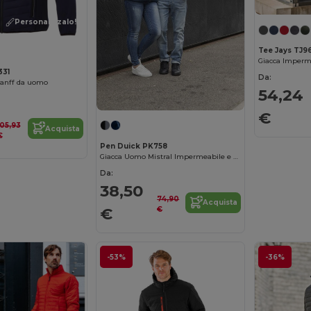
Personalizzalo!
Tee Jays TJ9
Giacca Imperm
331
Da:
Banff da uomo
54,24
€
105,93
Acquista
€
Pen Duick PK758
Giacca Uomo Mistral Impermeabile e Antivento
Da:
38,50
74,90
Acquista
€
€
-53%
-36%