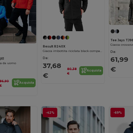
Tee Jays TJ9
Giacca crosso
Result R240X
Giacca imbottita riciclata black compass
Da:
61,99
Da:
QX1
ta da uomo
37,68
€
80,38
Acquista
€
€
86,90
Acquista
€
-42%
-69%