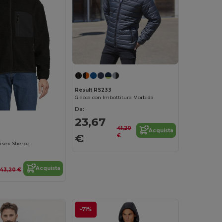
Result RS233
Giacca con Imbottitura Morbida
Da:
23,67
41,20
Acquista
€
€
isex Sherpa
Acquista
43,20 €
-71%