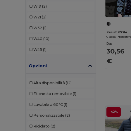
Proact
(1)
W19
(2)
Radsow by Uneek
(2)
W21
(2)
Regatta
(3)
W32
(1)
Result RS314
Result
(7)
W40
(10)
Da:
Roly
(2)
30,56
W45
(1)
Russell
(3)
€
Opzioni
SOL'S
(1)
Stormtech
(4)
Alta disponibilità
(12)
Tee Jays
(8)
Etichetta removibile
(1)
U-Power
(1)
Lavabile a 60°C
(1)
Valento
(10)
-42%
Personalizzabile
(2)
Velilla
(1)
Riciclato
(2)