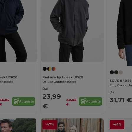
eek UC620
Radsow by Uneek UC621
SOL'S 04042
r Jacket
Deluxe Outdoor Jacket
Fury Giacca Un
Da:
Da:
23,99
31,71 €
36,84
40,06
Acquista
Acquista
€
€
€
-47%
-44%