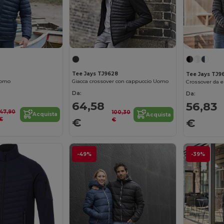
Tee Jays TJ9628
Tee Jays TJ9
 uomo
Giacca crossover con cappuccio Uomo
Da:
Da:
64,58
56,83
47,90
100,30
Acquista
Acquista
€
€
€
€
-49%
-39%