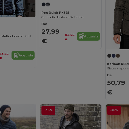
Pen Duick PK575
Giubbotto Hudson Da Uomo
Da:
27,99
84,90
Giacca Protettiva Multicolore con Zip Intercambiabile
Acquista
€
€
53,60
Acquista
€
Kariban K612
Giacca trapun
Da:
50,79
€
-36%
-36%