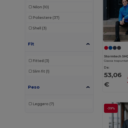
Nilon
(10)
Poliestere
(37)
Shell
(3)
Fit
Stormtech SH
Fitted
(3)
Giacca trapunta
Da:
Slim fit
(1)
53,06
€
Peso
Leggero
(7)
-39%