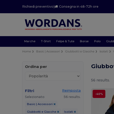
Richiedi preventivo
|
Consegna in 48-72h ore
Marche
T-Shirt
Felpe & Tute
Borse
Polo
Giubb
Home
Basic | Accessori
Giubbotti e Giacche
Isolati
Giubbot
Ordina per
56 results.
Filtri
Reimposta
-40%
Selezionato
56 results.
Basic | Accessori
Giubbotti e Giacche
Isolati