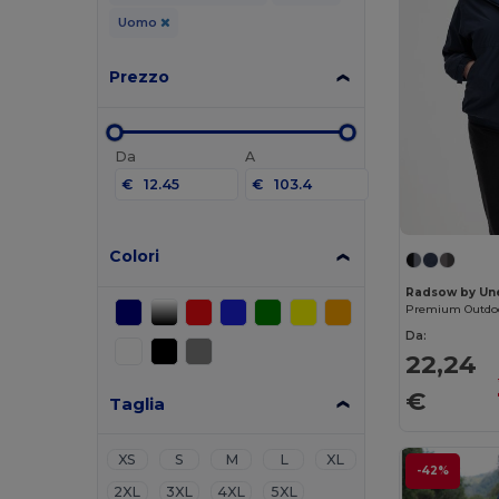
Uomo
Prezzo
Da
A
€
€
Colori
Radsow by Un
Premium Outdoo
Da:
22,24
€
Taglia
XS
S
M
L
XL
-42%
2XL
3XL
4XL
5XL