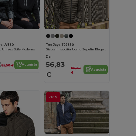
es LV660
Tee Jays TJ9630
o Unisex Stile Moderno
Giacca Imbottita Uomo Zepelin Elegante
Da:
€
56,83
Acquista
85,50 €
88,20
Acquista
€
€
-36%