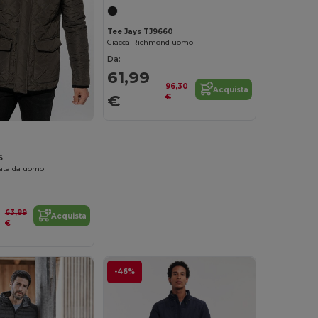
Tee Jays TJ9660
Giacca Richmond uomo
Da:
61,99
96,30
Acquista
€
€
6
tata da uomo
63,89
Acquista
€
-46%