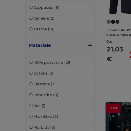
Cappuccio
(9)
Cerniera
(2)
Tasche
(9)
Elevate Life 39
Giacca termica 
Da:
Materiale
21,03
€
100% poliestere
(28)
Cotone
(3)
Elastane
(3)
Imbottito
(8)
Knit
(1)
-39%
Microfibra
(3)
Morbido
(6)