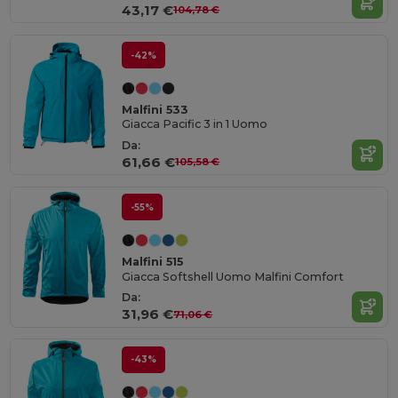
43,17 €
104,78 €
-42%
Malfini 533
Giacca Pacific 3 in 1 Uomo
Da:
61,66 €
105,58 €
-55%
Malfini 515
Giacca Softshell Uomo Malfini Comfort
Da:
31,96 €
71,06 €
-43%