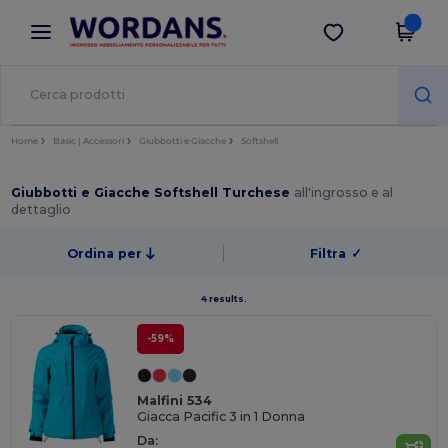
×
App Wordans
Scarica app
Prezzi migliori sull'app!
Home
Basic | Accessori
Giubbotti e Giacche
Softshell
Giubbotti e Giacche Softshell Turchese
all'ingrosso e al
dettaglio
Ordina per
Filtra
✓
4 results.
-59%
Malfini 534
Giacca Pacific 3 in 1 Donna
Da: