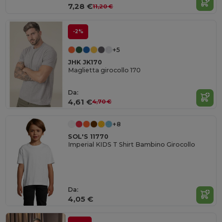
7,28 €
11,20 €
-2%
+5
JHK JK170
Maglietta girocollo 170
Da:
4,61 €
4,70 €
+8
SOL'S 11770
Imperial KIDS T Shirt Bambino Girocollo
Da:
4,05 €