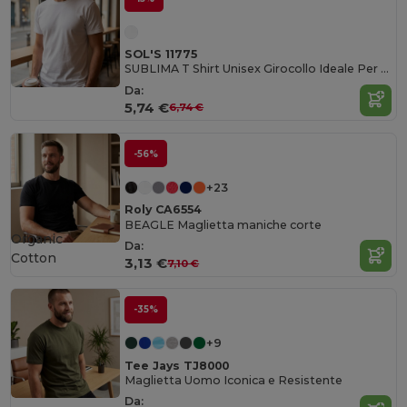
SOL'S 11775
SUBLIMA T Shirt Unisex Girocollo Ideale Per La Sublimazione
Da:
5,74 €
6,74 €
-56%
+23
Roly CA6554
BEAGLE Maglietta maniche corte
Organic
Da:
Cotton
3,13 €
7,10 €
-35%
+9
Tee Jays TJ8000
Maglietta Uomo Iconica e Resistente
Da: