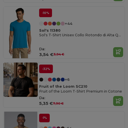
-10%
+44
Sol's 11380
Sol's T-Shirt Unisex Collo Rotondo di Alta Qualità
Da:
3,54 €
3,94 €
-32%
+6
Fruit of the Loom SC210
Fruit of the Loom T-Shirt Premium in Cotone
Da:
5,35 €
7,90 €
-1%