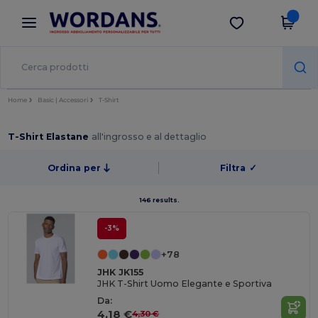
×
App Wordans
Scarica app
Prezzi migliori sull'app!
Home
Basic | Accessori
T-Shirt
T-Shirt Elastane
all'ingrosso e al dettaglio
Ordina per
Filtra
✓
146 results.
-3%
+78
JHK JK155
JHK T-Shirt Uomo Elegante e Sportiva
Da:
4,18 €
4,30 €