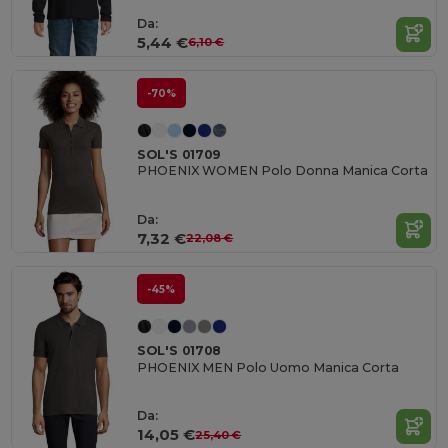
Da:
5,44 €
6,10 €
-70%
SOL'S 01709
PHOENIX WOMEN Polo Donna Manica Corta
Da:
7,32 €
22,08 €
-45%
SOL'S 01708
PHOENIX MEN Polo Uomo Manica Corta
Da:
14,05 €
25,40 €