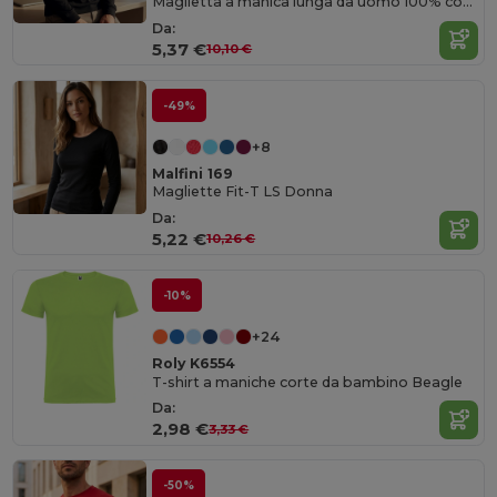
Maglietta a manica lunga da uomo 100% cotone
Da:
5,37 €
10,10 €
-49%
+8
Malfini 169
Magliette Fit-T LS Donna
Da:
5,22 €
10,26 €
-10%
+24
Roly K6554
T-shirt a maniche corte da bambino Beagle
Da:
2,98 €
3,33 €
-50%