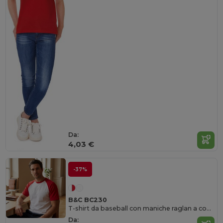
Da:
4,03 €
-37%
B&C BC230
T-shirt da baseball con maniche raglan a contrasto
Da: