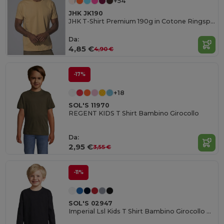
+54
JHK JK190
JHK T-Shirt Premium 190g in Cotone Ringspun
Da:
4,85 €
4,90 €
-17%
+18
SOL'S 11970
REGENT KIDS T Shirt Bambino Girocollo
Da:
2,95 €
3,55 €
-11%
SOL'S 02947
Imperial Lsl Kids T Shirt Bambino Girocollo Manica Lunga