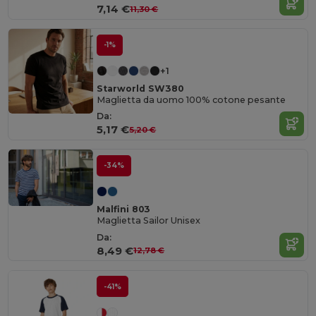
7,14 €
11,30 €
-1%
+1
Starworld SW380
Maglietta da uomo 100% cotone pesante
Da:
5,17 €
5,20 €
-34%
Malfini 803
Maglietta Sailor Unisex
Da:
8,49 €
12,78 €
-41%