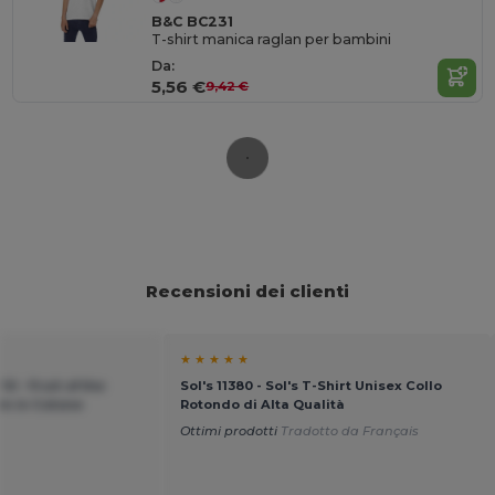
B&C BC231
T-shirt manica raglan per bambini
Da:
5,56 €
9,42 €
Recensioni dei clienti
★ ★ ★ ★ ★
0 - Fruit of the
Sol's 11380 - Sol's T-Shirt Unisex Collo
m in Cotone
Rotondo di Alta Qualità
Ottimi prodotti
Tradotto da Français