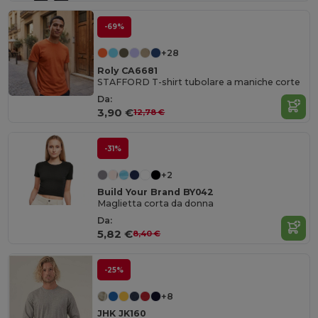
-69%
+28
Roly CA6681
STAFFORD T-shirt tubolare a maniche corte
Da:
3,90 €
12,78 €
-31%
+2
Build Your Brand BY042
Maglietta corta da donna
Da:
5,82 €
8,40 €
-25%
+8
JHK JK160