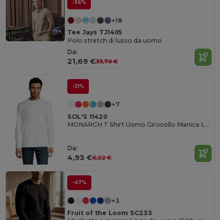
-36%
+18
Tee Jays TJ1405
Polo stretch di lusso da uomo
Da:
21,69 €
33,70 €
-21%
+7
SOL'S 11420
MONARCH T Shirt Uomo Girocollo Manica Lunga
Da:
4,93 €
6,22 €
-47%
+3
Fruit of the Loom SC233