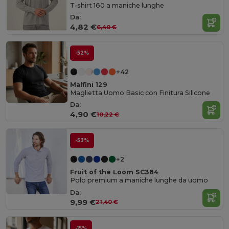
T-shirt 160 a maniche lunghe
Da:
4,82 €
6,40 €
-52%
+42
Malfini 129
Maglietta Uomo Basic con Finitura Silicone
Da:
4,90 €
10,22 €
-53%
+2
Fruit of the Loom SC384
Polo premium a maniche lunghe da uomo
Da:
9,99 €
21,40 €
-15%