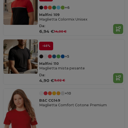
+6
Malfini 109
Maglietta Colormix Unisex
Da:
6,94 €
14,00 €
-46%
+5
Malfini 110
Maglietta mista pesante
Da:
4,90 €
9,02 €
+10
B&C CG149
Maglietta Comfort Cotone Premium