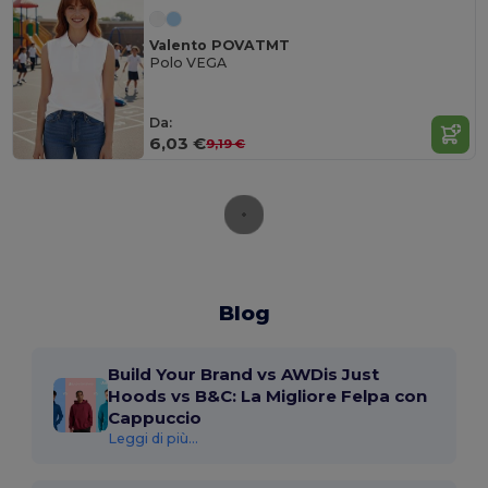
Valento POVATMT
Polo VEGA
Da:
6,03 €
9,19 €
Blog
Build Your Brand vs AWDis Just
Hoods vs B&C: La Migliore Felpa con
Cappuccio
Leggi di più...