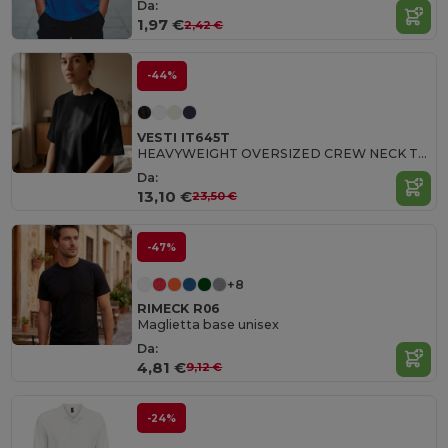
Da:
1,97 €
2,42 €
-44%
VESTI IT645T
HEAVYWEIGHT OVERSIZED CREW NECK T-SHIRT
Da:
13,10 €
23,50 €
-47%
+8
RIMECK R06
Maglietta base unisex
Da:
4,81 €
9,12 €
-24%