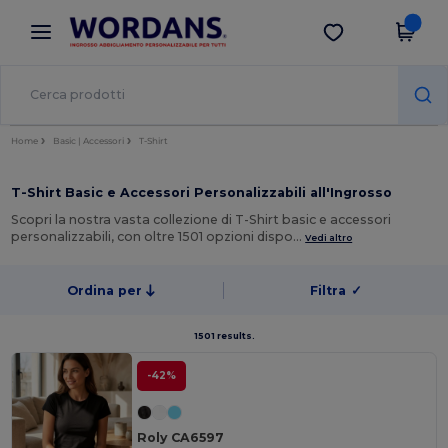
×
App Wordans
Scarica app
Prezzi migliori sull'app!
Home
Basic | Accessori
T-Shirt
T-Shirt Basic e Accessori Personalizzabili all'Ingrosso
Scopri la nostra vasta collezione di T-Shirt basic e accessori
personalizzabili, con oltre 1501 opzioni dispo…
Vedi altro
Ordina per
Filtra
✓
1501 results.
-42%
Roly CA6597