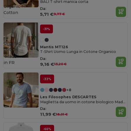
BALI T-shirt manica corta
Organic
Da:
Cotton
5,71 €
9,77 €
-31%
Organic
Mantis MT126
Cotton
T-Shirt Uomo Lunga in Cotone Organico
Made
Da:
in
FR
9,16 €
13,20 €
-33%
+8
Les Filosophes DESCARTES
Maglietta da uomo in cotone biologico Made in France
Da:
11,99 €
18,01 €
-66%