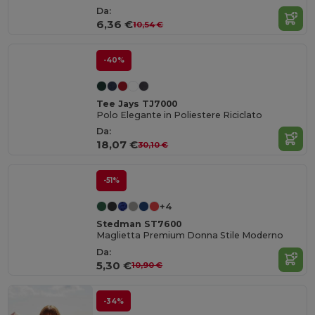
Da:
6,36 €
10,54 €
-40%
Tee Jays TJ7000
Polo Elegante in Poliestere Riciclato
Da:
18,07 €
30,10 €
-51%
+4
Stedman ST7600
Maglietta Premium Donna Stile Moderno
Da:
5,30 €
10,90 €
-34%