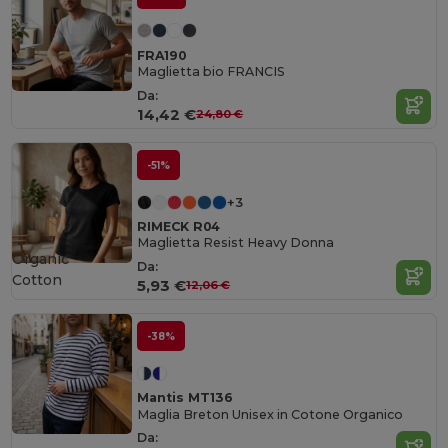
FRA190
Maglietta bio FRANCIS
Da:
14,42 €
24,80 €
-51%
+3
RIMECK R04
Maglietta Resist Heavy Donna
Organic
Da:
Cotton
5,93 €
12,06 €
-38%
Mantis MT136
Maglia Breton Unisex in Cotone Organico
Da: