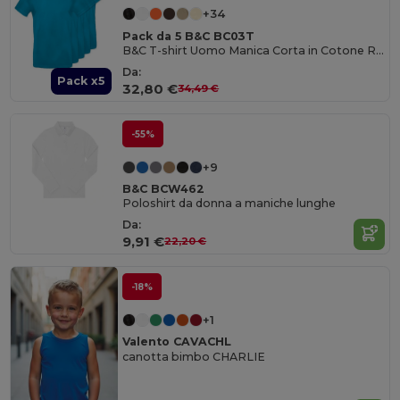
+34
Pack da 5 B&C BC03T
B&C T-shirt Uomo Manica Corta in Cotone Ringspun
Da:
Pack x5
32,80 €
34,49 €
-55%
+9
B&C BCW462
Poloshirt da donna a maniche lunghe
Da:
9,91 €
22,20 €
-18%
+1
Valento CAVACHL
canotta bimbo CHARLIE