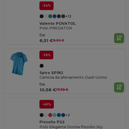
-34%
+12
Valento POVATOL
Polo PREDATOR
Da:
6,51 €
9,92 €
-39%
Spiro SP182
Camicia da allenamento Dash Uomo
Da:
10,58 €
17,30 €
-40%
+2
Piccolio P22
Polo Elegante Donna Piccolio Joy