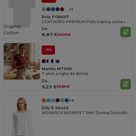
+1
Roly PO6607
CENTAURO PREMIUM Polo manica corta con taschino lato cuore
Organic
Da:
Cotton
6,87 €
20,19 €
-31%
Mantis MT110S
T-shirt a righe da donna
Da:
9,23 €
13,30 €
+4
SOL'S 04443
MONARCH WOMEN T Shirt Donna Girocollo Manica Lunga