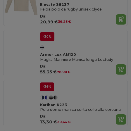
Elevate 38237
Felpa polo da rugby unisex Clyde
Da:
20,99 €
39,25 €
-30%
Armor Lux AM120
Maglia Marinière Manica lunga Loctudy
Da:
55,35 €
78,90 €
-36%
Kariban K223
Polo uomo manica corta collo alla coreana
Da:
13,30 €
20,64 €