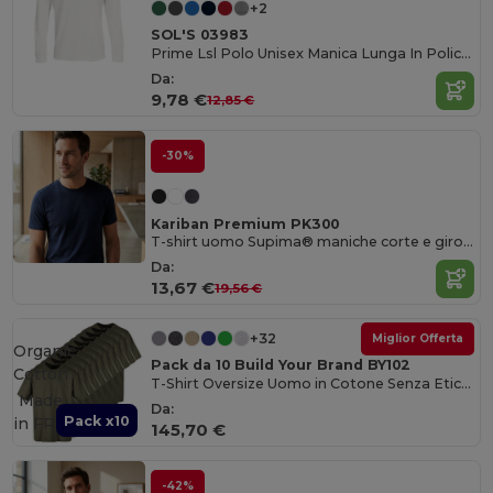
+2
SOL'S 03983
Prime Lsl Polo Unisex Manica Lunga In Policotone
Da:
9,78 €
12,85 €
-30%
Kariban Premium PK300
T-shirt uomo Supima® maniche corte e girocollo
Da:
13,67 €
19,56 €
+32
Miglior Offerta
Organic
Pack da 10 Build Your Brand BY102
Cotton
T-Shirt Oversize Uomo in Cotone Senza Etichetta
Made
Da:
Pack x10
in
FR
145,70 €
-42%