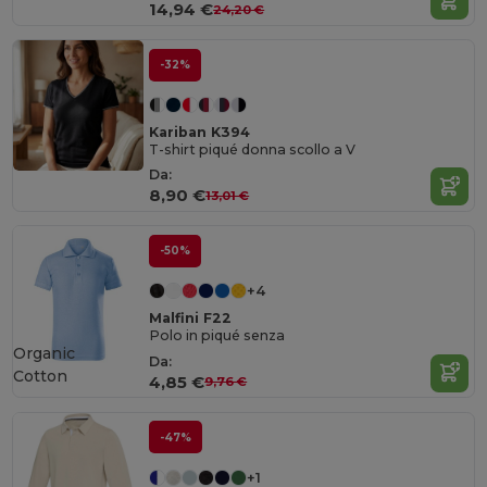
14,94 €
24,20 €
-32%
Kariban K394
T-shirt piqué donna scollo a V
Da:
8,90 €
13,01 €
-50%
+4
Malfini F22
Polo in piqué senza
Organic
Da:
Cotton
4,85 €
9,76 €
-47%
+1