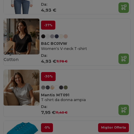
Da:
4,93 €
-37%
B&C BC01VW
Women's V-neck T-shirt
Organic
Da:
Cotton
4,93 €
7,78 €
-30%
Mantis MT091
T-shirt da donna ampia
Da:
7,95 €
11,40 €
-5%
Miglior Offerta