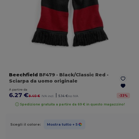
Beechfield
BF479
- Black/Classic Red
-
Sciarpa da uomo originale
A partire da
6.27 €
|
-
33
%
9.40 €
IVA incl.
5.14 €
no IVA
Spedizione gratuita a partire da 69 € in questo magazzino!
Scegli il colore:
Mostra tutto
+ 5