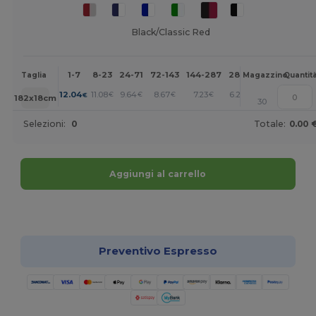
Black/Classic Red
1-7
8-23
24-71
72-143
144-287
288 +
Altri
Taglia
Magazzino
Quantit
+
12.04
11.08
9.64
8.67
7.23
6.27
€
€
€
€
€
€
182x18cm
30
Selezioni:
0
Totale:
0.00 
Aggiungi al carrello
Personalizzalo!
Preventivo Espresso