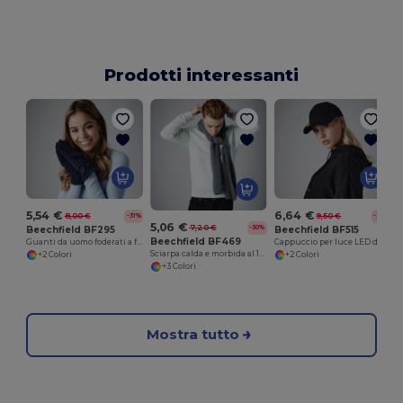
Prodotti interessanti
6,64 €
5,54 €
9,50 €
8,00 €
-30%
-31%
5,06 €
7,20 €
-30%
Beechfield BF515
Beechfield BF295
Beechfield BF469
Cappuccio per luce LED da uomo
Guanti da uomo foderati a freddo estremo
Sciarpa calda e morbida al 100%
+2 Colori
+2 Colori
+3 Colori
Mostra tutto