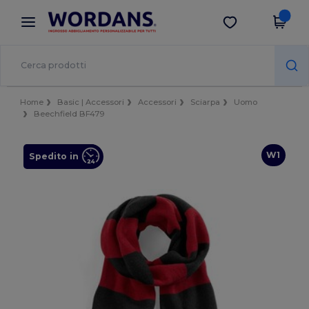
×
App Wordans
Scarica app
Prezzi migliori sull'app!
Home
Basic | Accessori
Accessori
Sciarpa
Uomo
Beechfield BF479
W1
Spedito in