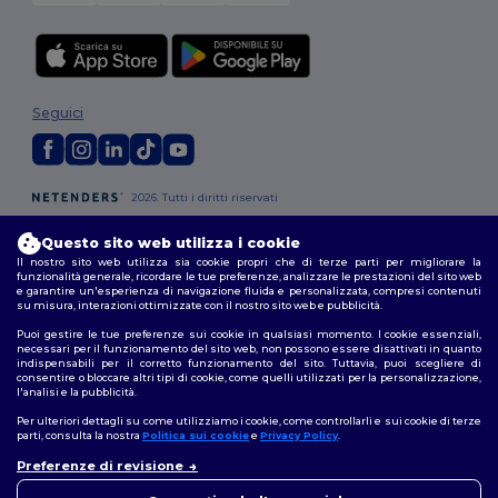
Seguici
2026. Tutti i diritti riservati
Termini e Condizioni
|
Politica di personalizzazione
|
Informativa sulla
privacy
|
Politica sui cookie
|
Site Map
Questo sito web utilizza i cookie
Il nostro sito web utilizza sia cookie propri che di terze parti per migliorare la
funzionalità generale, ricordare le tue preferenze, analizzare le prestazioni del sito web
Roma
|
Milano
|
Napoli
|
Torino
|
Palermo
|
Genova
|
Bologna
|
Firenze
|
e garantire un'esperienza di navigazione fluida e personalizzata, compresi contenuti
Catania
|
Bari
su misura, interazioni ottimizzate con il nostro sito web e pubblicità.
Puoi gestire le tue preferenze sui cookie in qualsiasi momento. I cookie essenziali,
necessari per il funzionamento del sito web, non possono essere disattivati in quanto
indispensabili per il corretto funzionamento del sito. Tuttavia, puoi scegliere di
consentire o bloccare altri tipi di cookie, come quelli utilizzati per la personalizzazione,
l'analisi e la pubblicità.
Per ulteriori dettagli su come utilizziamo i cookie, come controllarli e sui cookie di terze
parti, consulta la nostra
Politica sui cookie
e
Privacy Policy
.
Preferenze di revisione
👋
Ciao
In caso di domande o dubbi,