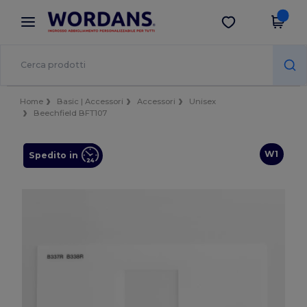
×
App Wordans
Scarica app
Prezzi migliori sull'app!
Home
Basic | Accessori
Accessori
Unisex
Beechfield BFT107
W1
Spedito in