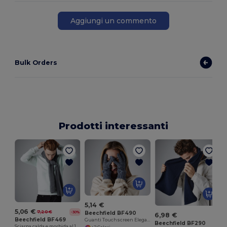
Aggiungi un commento
Bulk Orders
Prodotti interessanti
5,14 €
5,06 €
7,20 €
-30%
Beechfield BF490
6,98 €
Beechfield BF469
Guanti Touchscreen Eleganti e Caldi Beechfield
Beechfield BF290
Sciarpa calda e morbida al 100%