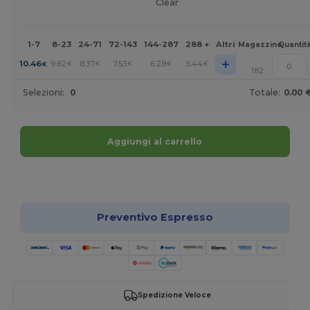
Clear
1-7
8-23
24-71
72-143
144-287
288 +
Altri
Magazzino
Quantit
+
10.46
9.62
8.37
7.53
6.28
5.44
€
€
€
€
€
€
182
Selezioni:
0
Totale:
0.00 
Aggiungi al carrello
Personalizzalo!
Preventivo Espresso
Spedizione Veloce