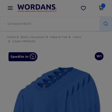
×
App Wordans
Scarica app
Prezzi migliori sull'app!
Home
Basic | Accessori
Felpe & Tute
Uomo
Gildan 18000x50
W1
Spedito in