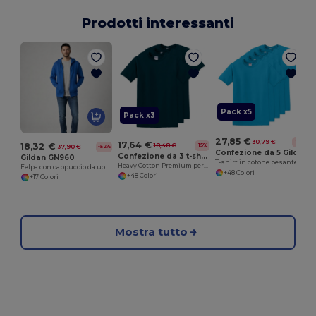
Prodotti interessanti
Pack x5
Pack x3
27,85 €
30,79 €
-15%
17,64 €
18,32 €
18,48 €
-15%
37,90 €
-52%
Confezione da 5 Gildan 5000
Confezione da 3 t-shirt classiche Gildan 5000
Gildan GN960
T-shirt in cotone pesante premium a vestibilità classica per adulti
Heavy Cotton Premium per adulti
Felpa con cappuccio da uomo con zip grande
+48 Colori
+48 Colori
+17 Colori
Mostra tutto