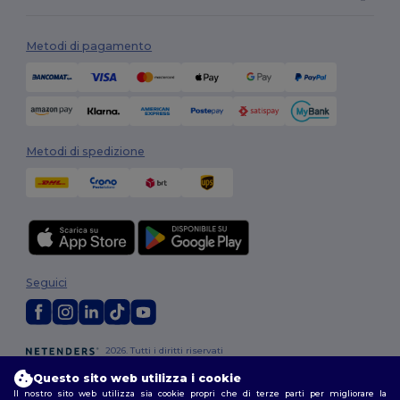
Metodi di pagamento
Metodi di spedizione
Seguici
2026. Tutti i diritti riservati
Termini e Condizioni
|
Politica di personalizzazione
|
Informativa sulla
Questo sito web utilizza i cookie
privacy
|
Politica sui cookie
|
Site Map
Il nostro sito web utilizza sia cookie propri che di terze parti per migliorare la