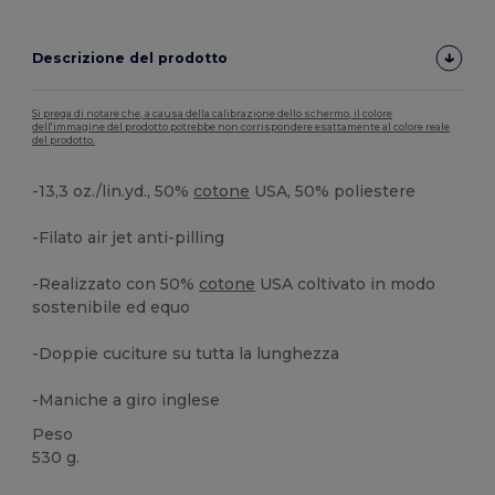
Descrizione del prodotto
Si prega di notare che, a causa della calibrazione dello schermo, il colore
dell'immagine del prodotto potrebbe non corrispondere esattamente al colore reale
del prodotto.
-13,3 oz./lin.yd., 50%
cotone
USA, 50% poliestere
-Filato air jet anti-pilling
-Realizzato con 50%
cotone
USA coltivato in modo
sostenibile ed equo
-Doppie cuciture su tutta la lunghezza
-Maniche a giro inglese
Peso
530 g.
Alta disponibilità
Personalizzabile