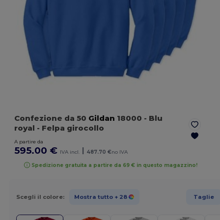
Confezione da 50
Gildan
18000
- Blu
royal
- Felpa girocollo
A partire da
595.00 €
|
IVA incl.
487.70 €
no IVA
Spedizione gratuita a partire da 69 € in questo magazzino!
Scegli il colore:
Mostra tutto
+ 28
Taglie