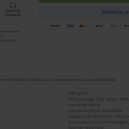
Supporto
Ottieni un 
Affidabile
n preventivo?
0723
 10:00-14:00
'immagine del prodotto potrebbe non corrispondere esattamente al colore reale del prodotto.
280 g/m²
70%
cotone
ring-spun, 30%
maniche set-in
cerniera intera nascosta
cappuccio foderato con cord
fettuccia sul collo in single
tasche riportate