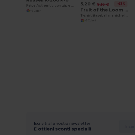
5,20 €
-43%
9,16 €
Felpa Authentic con zip e cappuccio
Fruit of the Loom 61-028-0
+6 Colori
T-shirt Baseball maniche lunghe
+3 Colori
Iscriviti alla nostra newsletter
E ottieni sconti speciali!