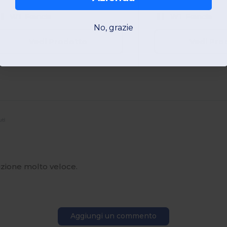
W1
Francia
W1
Francia
No, grazie
Vedi Prodotto
Vedi Pro
uti
izione molto veloce.
Aggiungi un commento