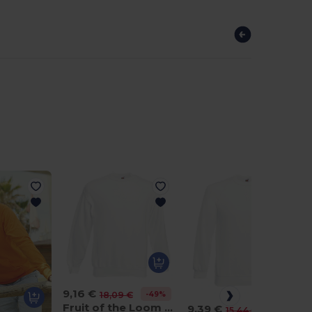
9,16 €
-49%
18,09 €
Fruit of the Loom 62-202-0
9,39 €
-39%
15,44 €