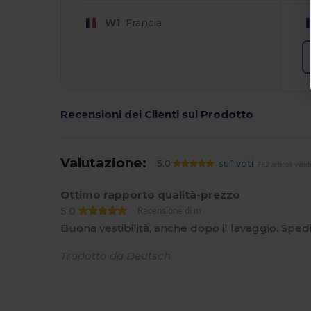
W1
Francia
Recensioni dei Clienti sul Prodotto
Valutazione:
5.0
su 1 voti
782 articoli vend
Ottimo rapporto qualità-prezzo
5.0
Recensione di m
Buona vestibilità, anche dopo il lavaggio. Sped
Tradotto da Deutsch