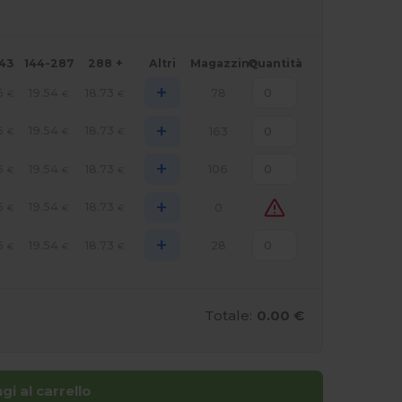
143
144-287
288 +
Altri
Magazzino
Quantità
+
6
19.54
18.73
78
€
€
€
+
6
19.54
18.73
163
€
€
€
+
6
19.54
18.73
106
€
€
€
+
6
19.54
18.73
0
€
€
€
+
6
19.54
18.73
28
€
€
€
Totale:
0.00 €
gi al carrello