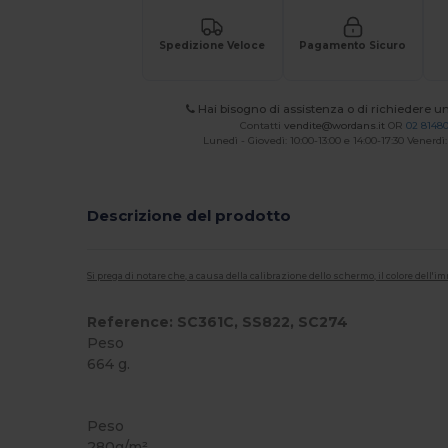
Spedizione Veloce
Pagamento Sicuro
Hai bisogno di assistenza o di richiedere u
Contatti
vendite@wordans.it
OR
02 8148
Lunedì - Giovedì: 10:00-13:00 e 14:00-17:30 Venerdì:
Descrizione del prodotto
Si prega di notare che, a causa della calibrazione dello schermo, il colore dell
Reference: SC361C, SS822, SC274
Peso
664 g.
Personalizzabile
Peso
280g/m²