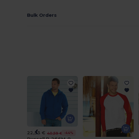
Bulk Orders
22,53 €
-44%
40,59 €
Russell R-266M-0