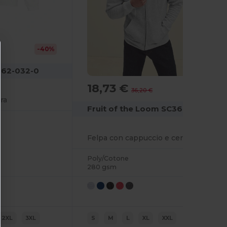
-40%
m 62-032-0
18,73 €
-48%
36,20 €
ra
Fruit of the Loom SC361C
Felpa con cappuccio e cerniera intera
Poly/Cotone
280 gsm
2XL
3XL
S
M
L
XL
XXL