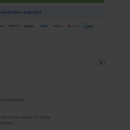
preventivo express
 poliestere
oncino piatto in tinta
 jersey