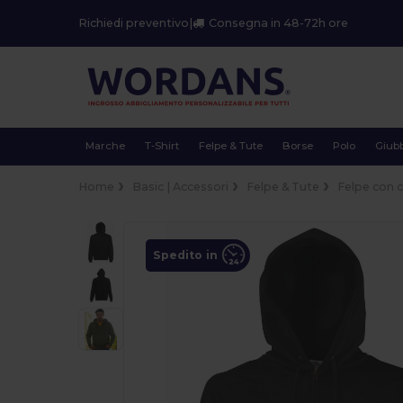
Richiedi preventivo
|
Consegna in 48-72h ore
Marche
T-Shirt
Felpe & Tute
Borse
Polo
Giubb
Home
Basic | Accessori
Felpe & Tute
Felpe con 
Spedito in