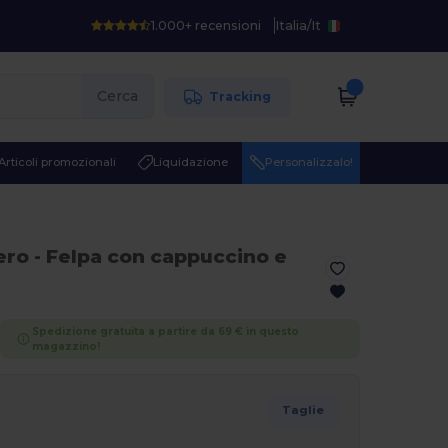
1.000+ recensioni
Italia
/
It
Cerca
Tracking
Articoli promozionali
Liquidazione
Personalizzalo!
ero
- Felpa con cappuccino e
Spedizione gratuita a partire da 69 € in questo
magazzino!
Taglie