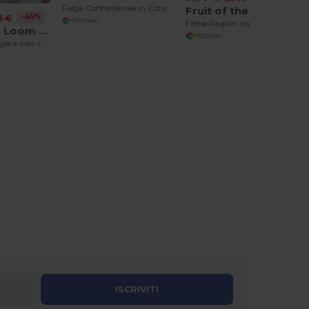
Felpa Confortevole in Cotone e Poliestere
Fruit of the Loom 62-216-0
-45%
3 €
+14 Colori
Felpa Raglan da uomo
Fruit of the Loom 62-140-0
+15 Colori
Felpa uomo leggera con cappuccio
ISCRIVITI