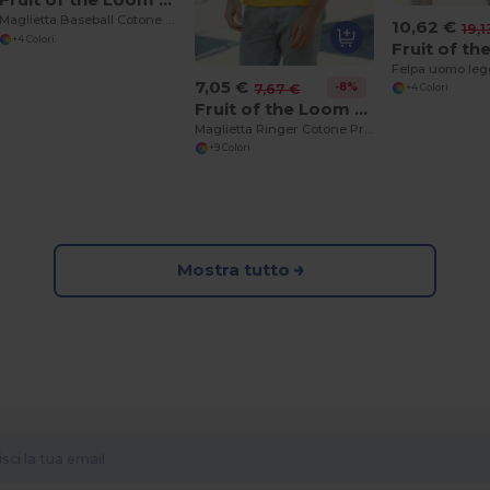
Maglietta Baseball Cotone Premium
10,62 €
19,1
+4 Colori
7,05 €
-8%
7,67 €
+4 Colori
Fruit of the Loom 61-168-0
Maglietta Ringer Cotone Premium
+9 Colori
Mostra tutto