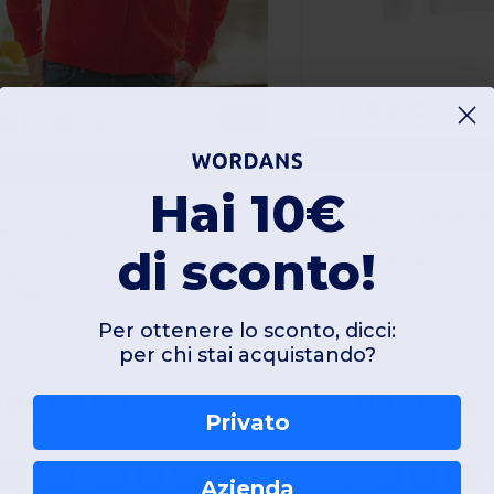
15,83 €
6,12 €
26,43 €
-33%
24,03 €
Fruit of the Loo
ruit of the Loom 62-062-0
Hai 10€
Felpa con 1/2 cernie
Giacca Felpata con Cappuccio e Zip Stampabile
di sconto!
Poly/Cotone
oly/Cotone
280 gsm
80 gsm
Per ottenere lo sconto, dicci:
per chi stai acquistando?
Privato
+2 Colori
3XL
4XL
5XL
S
M
L
S
M
L
XL
Azienda