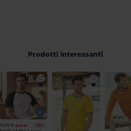
Prodotti interessanti
7,05 €
-12%
8,01 €
Fruit of the Loom 61-026-0