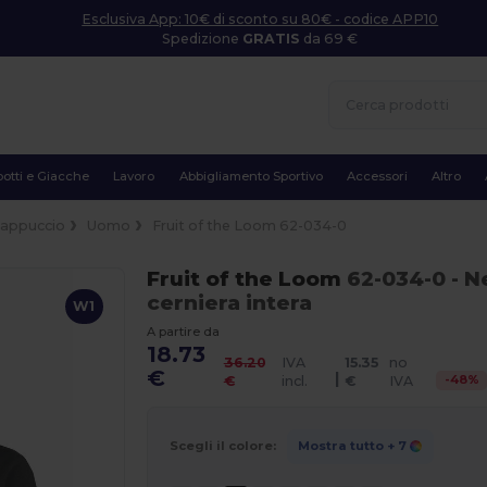
Esclusiva App: 10€ di sconto su 80€ - codice APP10
Spedizione
GRATIS
da 69 €
otti e Giacche
Lavoro
Abbigliamento Sportivo
Accessori
Altro
cappuccio
Uomo
Fruit of the Loom 62-034-0
Fruit of the Loom
62-034-0
- N
cerniera intera
W1
A partire da
18.73
36.20
IVA
15.35
no
€
|
-
48
%
€
incl.
€
IVA
Scegli il colore:
Mostra tutto
+ 7