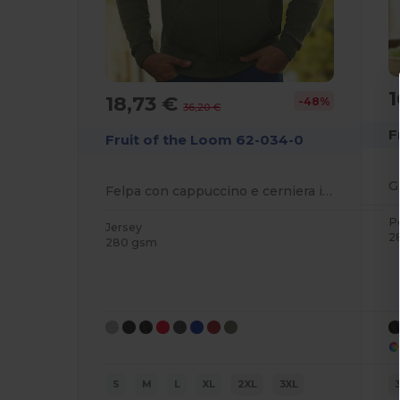
1
18,73 €
-48%
36,20 €
F
Fruit of the Loom 62-034-0
Felpa con cappuccino e cerniera intera
P
Jersey
2
280 gsm
S
M
L
XL
2XL
3XL