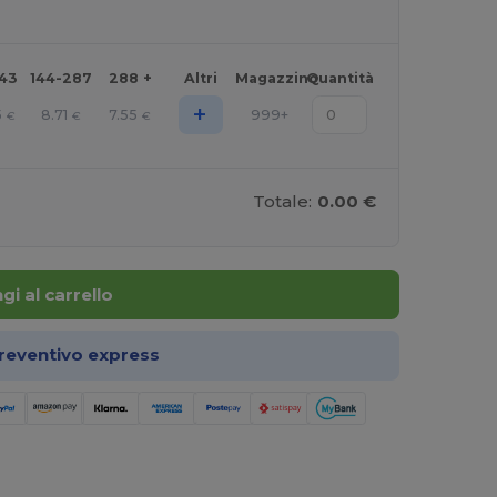
143
144-287
288 +
Altri
Magazzino
Quantità
+
5
8.71
7.55
999+
€
€
€
Totale:
0.00 €
gi al carrello
preventivo express