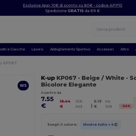
Esclusiva App: 10€ di sconto su 80€ - codice APP10
Spedizione
GRATIS
da 69 €
otti e Giacche
Lavoro
Abbigliamento Sportivo
Accessori
Altro
up KP067
K-up
KP067
- Beige / White
- S
Bicolore Elegante
W5
A partire da
7.55
16.44
IVA
6.19
no
€
|
-
54
%
€
incl.
€
IVA
Scegli il colore:
Mostra tutto
+ 4