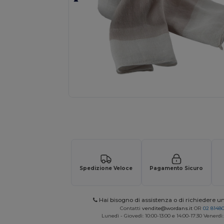
Richiedi un preventivo personalizzato pe
Spedizione Veloce
Pagamento Sicuro
Hai bisogno di assistenza o di richiedere u
Contatti
vendite@wordans.it
OR
02 8148
Lunedì - Giovedì: 10:00-13:00 e 14:00-17:30 Venerdì: