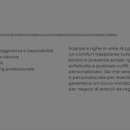
'immagine del prodotto potrebbe non corrispondere esattamente al colore reale del prodotto.
Sciarpa a righe in voile di
c
eggerezza e traspirabilità
un comfort traspirante tutt
 classica
bicolore presenta ampie r
li
sofisticata a qualsiasi outfi
ng professionale
personalizzato. Sia che ve
o personalizzata per eventi 
garantisce un tocco morbido
per negozi di articoli da re