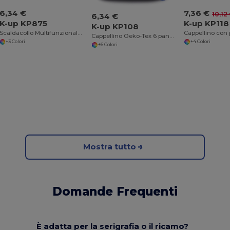
6,34 €
7,36 €
10,12
6,34 €
K-up KP875
K-up KP118
K-up KP108
Scaldacollo Multifunzionale in Pile Antipilling
Cappellino Oeko-Tex 6 pannelli
+3 Colori
+4 Colori
+6 Colori
Mostra tutto
Domande Frequenti
È adatta per la serigrafia o il ricamo?