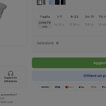
Taglia
1-7
8-23
24-71
72-
200x70
14.52
13.36
11.61
10.4
€
€
€
cm
Selezioni:
0
r i tuoi prodotti
Aggiun
Ottieni un 
Supporto
Affidabile
n preventivo?
0723
 10:00-14:00