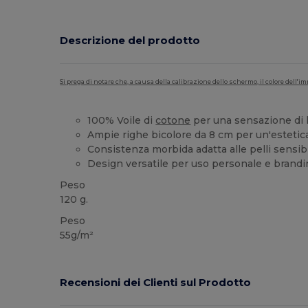
Descrizione del prodotto
Si prega di notare che, a causa della calibrazione dello schermo, il colore dell
100% Voile di
cotone
per una sensazione di l
Ampie righe bicolore da 8 cm per un'estetica
Consistenza morbida adatta alle pelli sensibi
Design versatile per uso personale e brandi
Peso
120 g.
Peso
55g/m²
Recensioni dei Clienti sul Prodotto