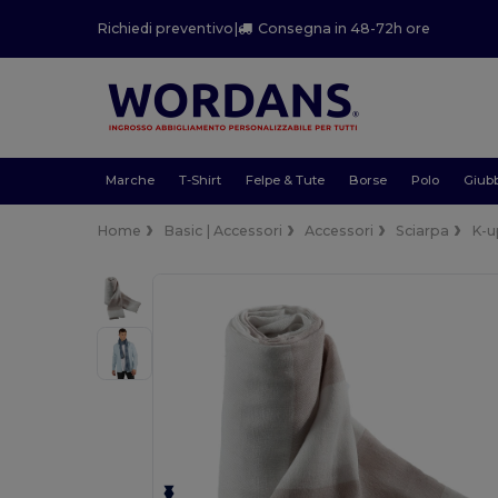
Richiedi preventivo
|
Consegna in 48-72h ore
Marche
T-Shirt
Felpe & Tute
Borse
Polo
Giubb
Home
Basic | Accessori
Accessori
Sciarpa
K-