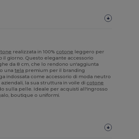
otone
realizzata in 100%
cotone
leggero per
o il giorno. Questo elegante accessorio
ighe da 8 cm, che lo rendono un'aggiunta
t o una
tela
premium per il branding
nga indossata come accessorio di moda neutro
aziendali, la sua struttura in voile di
cotone
 sulla pelle. Ideale per acquisti all'ingrosso
galo, boutique o uniformi.