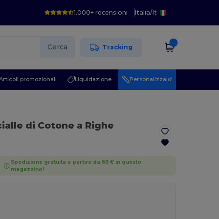
1.000+ recensioni
Italia
/
It
Cerca
Tracking
Articoli promozionali
Liquidazione
Personalizzalo!
cialle di Cotone a Righe
Spedizione gratuita a partire da 69 € in questo
magazzino!