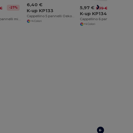
6,40 €
5,97 €
-35%
-27%
9,19 €
 €
K-up KP133
K-up KP134
Cappellino 5 pannelli Oeko-Tex
Cappellino 6 pannelli in cotone bio
Cappellino con pannelli micrio-perforati - 6 pannelli
+4 Colori
+4 Colori