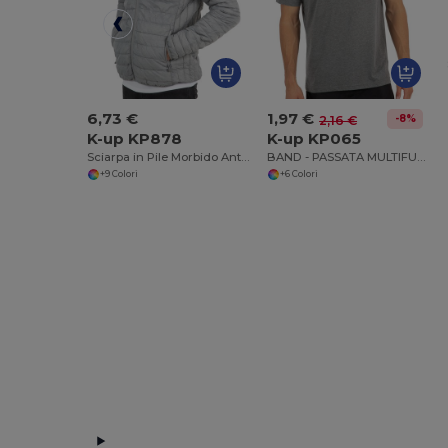
6,73 €
1,97 €
-8%
2,16 €
K-up KP878
K-up KP065
Sciarpa in Pile Morbido Antipilling
BAND - PASSATA MULTIFUNZIONI
+9 Colori
+6 Colori