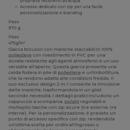
proprietà resistenti all'acqua
Accesso dedicato con zip per una facile
personalizzazione e branding
Peso
970 g.
Peso
475g/m²
Giacca blouson con maniche staccabili in 100%
poliestere
con rivestimento in PVC per una
durata resistente agli agenti atmosferici e un uso
versatile all'aperto. Questa giacca presenta una
calda fodera in pile di
poliestere
e un'imbottitura,
che la rendono adatta alle condizioni fredde. Il
suo esclusivo design 2-in-1 consente la rimozione
delle maniche, trasformandola in un gilet
secondo necessità. I dettagli pratici includono un
cappuccio a scomparsa,
polsini
regolabili e
molteplici tasche con zip sicure (tre esterne, tre
interne). Per la personalizzazione, è previsto un
punto di accesso specifico con zip, rendendola
un'ottima scelta per ordini all'ingrosso o