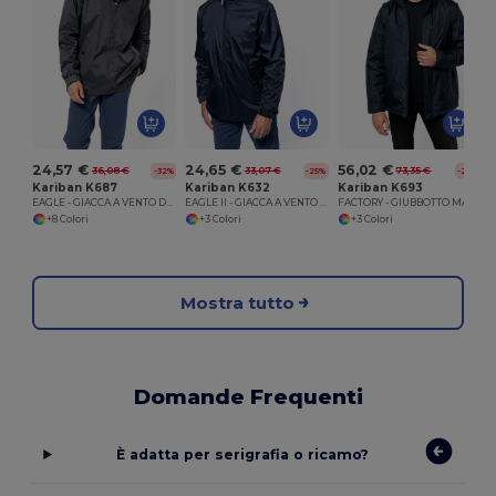
24,57 €
24,65 €
56,02 €
36,08 €
33,07 €
73,35 €
-32%
-25%
-24%
Kariban K687
Kariban K632
Kariban K693
EAGLE - GIACCA A VENTO DOPPIA
EAGLE II - GIACCA A VENTO FODERATA
FACTORY - GIUBBOTTO MANICHE STACCABILI
+8 Colori
+3 Colori
+3 Colori
Mostra tutto
Domande Frequenti
È adatta per serigrafia o ricamo?