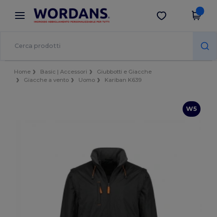
×
App Wordans
Scarica app
Prezzi migliori sull'app!
Home
Basic | Accessori
Giubbotti e Giacche
Giacche a vento
Uomo
Kariban K639
W5