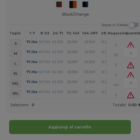
Black/Orange
Stock in 3 Mesi
1-7
8-23
24-71
72-143
144-287
288 +
Altri
Taglia
Magazzino
Quantit
+
71.15
66.70
62.25
55.58
53.36
51.14
€
€
€
€
€
€
S
0
+
71.15
66.70
62.25
55.58
53.36
51.14
€
€
€
€
€
€
M
161
+
71.15
66.70
62.25
55.58
53.36
51.14
€
€
€
€
€
€
L
0
+
71.15
66.70
62.25
55.58
53.36
51.14
€
€
€
€
€
€
XL
0
+
71.15
66.70
62.25
55.58
53.36
51.14
€
€
€
€
€
€
XXL
40
+
71.15
66.70
62.25
55.58
53.36
51.14
€
€
€
€
€
€
3XL
0
Selezioni:
0
Totale:
0.00 
Aggiungi al carrello