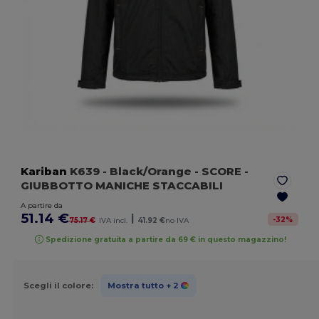
Kariban
K639
- Black/Orange
- SCORE -
GIUBBOTTO MANICHE STACCABILI
A partire da
51.14 €
|
-
32
%
75.17 €
IVA incl.
41.92 €
no IVA
Spedizione gratuita a partire da 69 € in questo magazzino!
Scegli il colore:
Mostra tutto
+ 2