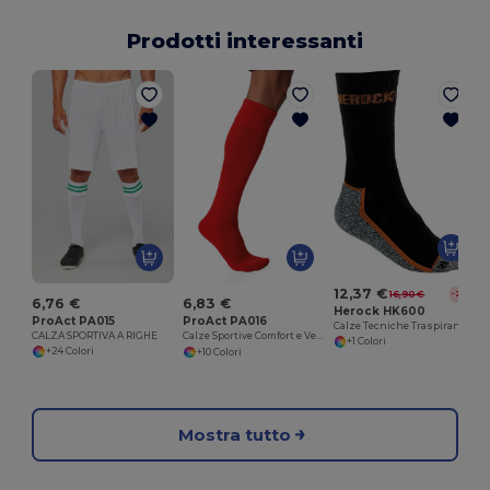
Prodotti interessanti
12,37 €
16,90 €
-27%
6,76 €
6,83 €
Herock HK600
ProAct PA015
ProAct PA016
Calze Tecniche Traspiranti Herock
CALZA SPORTIVA A RIGHE
Calze Sportive Comfort e Vestibilità Perfetta
+1 Colori
+24 Colori
+10 Colori
Mostra tutto