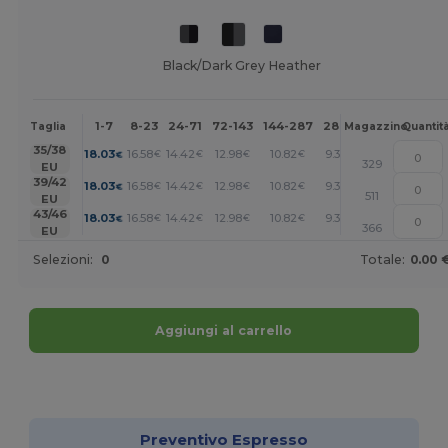
Black/Dark Grey Heather
1-7
8-23
24-71
72-143
144-287
288 +
Altri
Taglia
Magazzino
Quantit
+
35/38
18.03
16.58
14.42
12.98
10.82
9.38
€
€
€
€
€
€
329
EU
+
39/42
18.03
16.58
14.42
12.98
10.82
9.38
€
€
€
€
€
€
511
EU
+
43/46
18.03
16.58
14.42
12.98
10.82
9.38
€
€
€
€
€
€
366
EU
Selezioni:
0
Totale:
0.00 
Aggiungi al carrello
Personalizzalo!
Preventivo Espresso