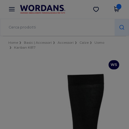
×
App Wordans
Scarica app
Prezzi migliori sull'app!
Home
Basic | Accessori
Accessori
Calze
Uomo
Kariban K817
W5