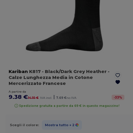
Kariban
K817
- Black/Dark Grey Heather
-
Calze Lunghezza Media in Cotone
Mercerizzato Francese
A partire da
9.38 €
|
-
33
%
14.10 €
IVA incl.
7.69 €
no IVA
Spedizione gratuita a partire da 69 € in questo magazzino!
Scegli il colore:
Mostra tutto
+ 2