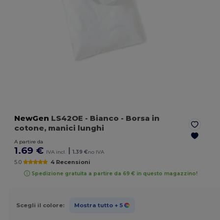
NewGen
LS42OE
- Bianco
- Borsa in
cotone, manici lunghi
A partire da
1.69 €
|
IVA incl.
1.39 €
no IVA
5.0
4 Recensioni
Spedizione gratuita a partire da 69 € in questo magazzino!
Scegli il colore:
Mostra tutto
+ 5