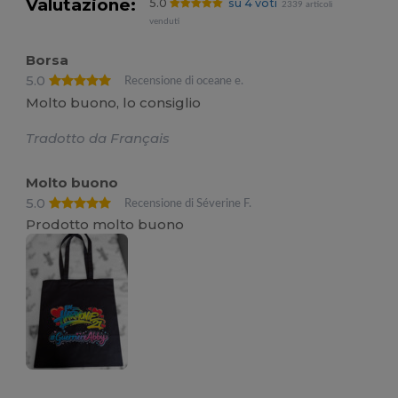
Valutazione:
5.0
su 4 voti
2339 articoli
venduti
Borsa
5.0
Recensione di oceane e.
Molto buono, lo consiglio
Tradotto da Français
Molto buono
5.0
Recensione di Séverine F.
Prodotto molto buono