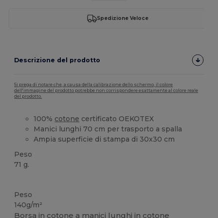
Spedizione Veloce
Descrizione del prodotto
Si prega di notare che, a causa della calibrazione dello schermo, il colore
dell'immagine del prodotto potrebbe non corrispondere esattamente al colore reale
del prodotto.
100%
cotone
certificato OEKOTEX
Manici lunghi 70 cm per trasporto a spalla
Ampia superficie di stampa di 30x30 cm
Peso
71 g.
Alta disponibilità
Personalizzabile
Peso
140g/m²
Borsa in
cotone
a manici lunghi in
cotone