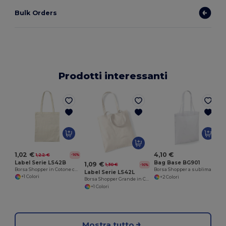
Bulk Orders
Prodotti interessanti
1,02 €
4,10 €
1,22 €
-16%
Label Serie LS42B
Bag Base BG901
1,09 €
1,30 €
-16%
Borsa Shopper in Cotone con Manici Lunghi
Borsa Shopper a sublimazione
Label Serie LS42L
+1 Colori
+2 Colori
Borsa Shopper Grande in Cotone con Manici Lunghi
+1 Colori
Mostra tutto