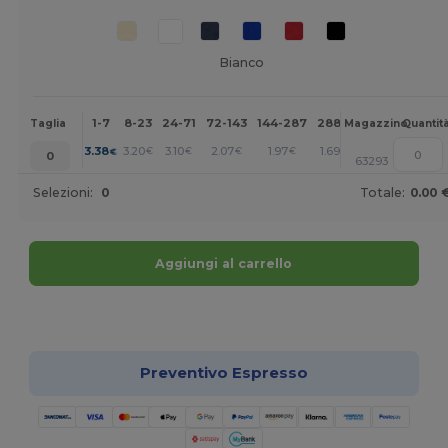
Bianco
1-7
8-23
24-71
72-143
144-287
288 +
Altri
Taglia
Magazzino
Quantit
+
3.38
3.20
3.10
2.07
1.97
1.69
€
€
€
€
€
€
0
63293
Selezioni:
0
Totale:
0.00 
Aggiungi al carrello
Personalizzalo!
Preventivo Espresso