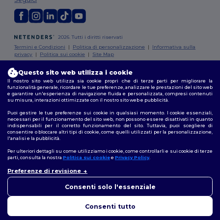
2026. Tutti i diritti riservati
Termini e Condizioni
|
Politica di personalizzazione
|
Informativa sulla
privacy
|
Politica sui cookie
|
Site Map
Questo sito web utilizza i cookie
Roma
|
Milano
|
Napoli
|
Torino
|
Palermo
|
Genova
|
Bologna
|
Firenze
|
Il nostro sito web utilizza sia cookie propri che di terze parti per migliorare la
Catania
|
Bari
funzionalità generale, ricordare le tue preferenze, analizzare le prestazioni del sito web
e garantire un'esperienza di navigazione fluida e personalizzata, compresi contenuti
su misura, interazioni ottimizzate con il nostro sito web e pubblicità.
Puoi gestire le tue preferenze sui cookie in qualsiasi momento. I cookie essenziali,
necessari per il funzionamento del sito web, non possono essere disattivati in quanto
indispensabili per il corretto funzionamento del sito. Tuttavia, puoi scegliere di
consentire o bloccare altri tipi di cookie, come quelli utilizzati per la personalizzazione,
l'analisi e la pubblicità.
Per ulteriori dettagli su come utilizziamo i cookie, come controllarli e sui cookie di terze
parti, consulta la nostra
Politica sui cookie
e
Privacy Policy
.
Preferenze di revisione
👋
Ciao
In caso di domande o dubbi,
Consenti solo l'essenziale
puoi contattarci in qualsiasi
momento. Il nostro chatbot è
Consenti tutto
qui per aiutarti.