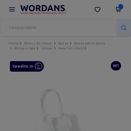
×
App Wordans
Scarica app
Prezzi migliori sull'app!
Home
Basic | Accessori
Borse
Borse per la spesa
Borse in tela
Unisex
NewGen LS42OE
W1
Spedito in