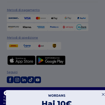
Metodi di pagamento
Metodi di spedizione
Seguici
2026. Tutti i diritti riservati
Questo sito web utilizza i cookie
Termini e Condizioni
|
Politica di personalizzazione
|
Informativa sulla
Il nostro sito web utilizza sia cookie propri che di terze parti per migliorare la
privacy
|
Politica sui cookie
|
Site Map
funzionalità generale, ricordare le tue preferenze, analizzare le prestazioni del sito web
Hai 10€
e garantire un'esperienza di navigazione fluida e personalizzata, compresi contenuti