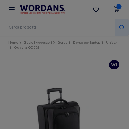
×
App Wordans
Scarica app
Prezzi migliori sull'app!
Home
Basic | Accessori
Borse
Borse per laptop
Unisex
Quadra QD975
W1