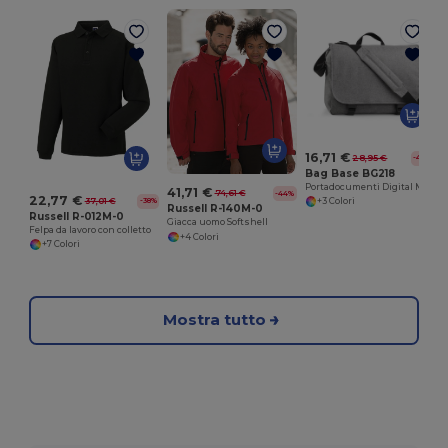
16,71 €
28,95 €
-42%
Bag Base BG218
Portadocumenti Digital Messenger Bicolore
41,71 €
74,61 €
-44%
22,77 €
37,01 €
+3 Colori
-38%
Russell R-140M-0
Russell R-012M-0
Giacca uomo Softshell
Felpa da lavoro con colletto
+4 Colori
+7 Colori
Mostra tutto