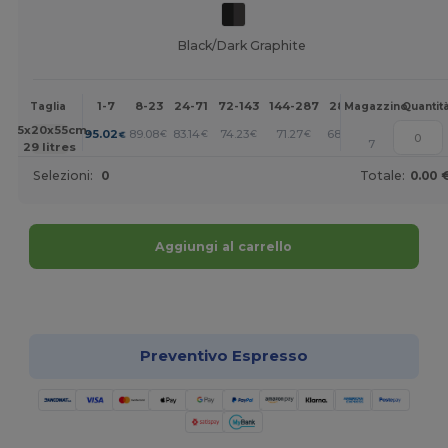
Black/Dark Graphite
1-7
8-23
24-71
72-143
144-287
288 +
Altri
Taglia
Magazzino
Quantit
+
35x20x55cm.
95.02
89.08
83.14
74.23
71.27
68.30
€
€
€
€
€
€
7
29 litres
Selezioni:
0
Totale:
0.00 
Aggiungi al carrello
Personalizzalo!
Preventivo Espresso