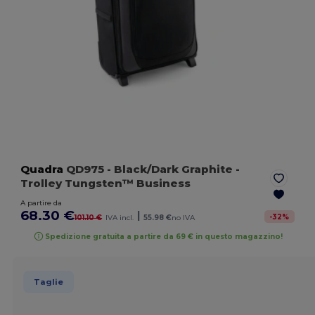
Quadra
QD975
- Black/Dark Graphite
-
Trolley Tungsten™ Business
A partire da
68.30 €
|
-
32
%
101.10 €
IVA incl.
55.98 €
no IVA
Spedizione gratuita a partire da 69 € in questo magazzino!
Taglie