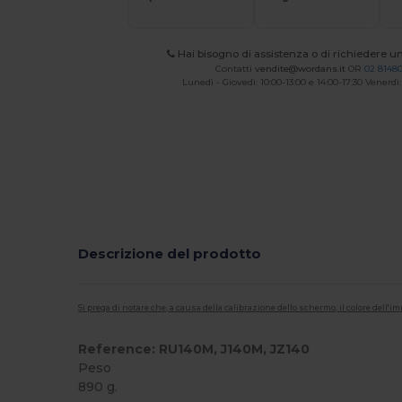
Hai bisogno di assistenza o di richiedere u
Contatti
vendite@wordans.it
OR
02 8148
Lunedì - Giovedì: 10:00-13:00 e 14:00-17:30 Venerdì:
Descrizione del prodotto
Si prega di notare che, a causa della calibrazione dello schermo, il colore dell
Reference: RU140M, J140M, JZ140
Peso
890 g.