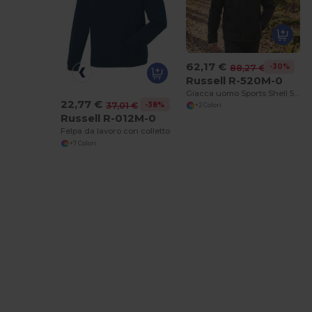
62,17 €
-30%
88,27 €
Russell R-520M-0
Giacca uomo Sports Shell 5000
22,77 €
-38%
37,01 €
+2 Colori
Russell R-012M-0
Felpa da lavoro con colletto
+7 Colori