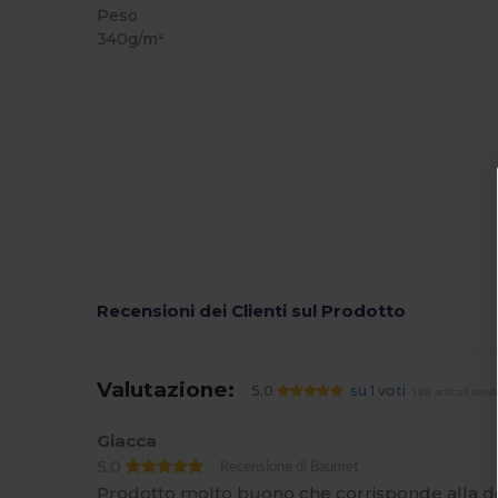
Peso
340g/m²
Recensioni dei Clienti sul Prodotto
Valutazione:
5.0
su 1 voti
188 articoli vend
Giacca
5.0
Recensione di Baumet
Prodotto molto buono che corrisponde alla desc