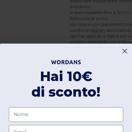
materiale traspirante Softsh
antivento
impermeabile fino a 5000
fettuccia al collo
zip intera con paramontura
cuciture
raglan
decorative,
tasche laterali e tasca sul 
polsini regolabili con chius
base con cordoncino e sto
retro allungato
Hai 10€
di sconto!
uti
Nome
Email
rizione di ottima qualità che soddisfa le mie aspettative