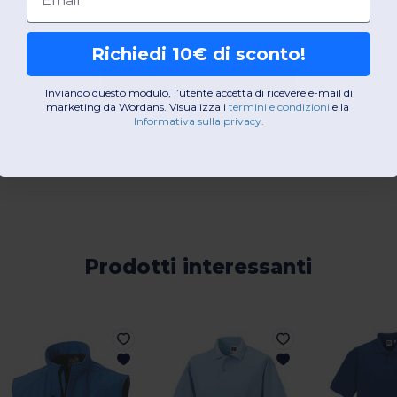
Richiedi 10€ di sconto!
Aggiungi un commento
Inviando questo modulo, l’utente accetta di ricevere e-mail di
marketing da Wordans. Visualizza i
termini e condizioni
​
e la
Informativa sulla privacy
.
Prodotti interessanti