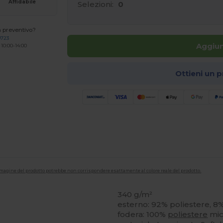
Affidabile
Selezioni:
0
n preventivo?
0723
Aggiun
 10:00-14:00
Ottieni un 
'immagine del prodotto potrebbe non corrispondere esattamente al colore reale del prodotto.
340 g/m²
esterno: 92% poliestere, 8
fodera: 100%
poliestere
mic