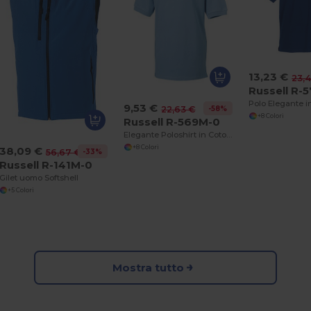
13,23 €
23,
Russell R-
9,53 €
-58%
22,63 €
+8 Colori
Russell R-569M-0
Elegante Poloshirt in Cotone Piqué
+8 Colori
38,09 €
-33%
56,67 €
Russell R-141M-0
Gilet uomo Softshell
+5 Colori
Mostra tutto