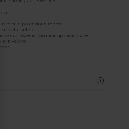
ell 3 strati (1000 g/m² die)
 mm
 interna e protezione mento
 maniche set-in
petto con fodera interna e zip reversibile
ura in velcro
pper
.