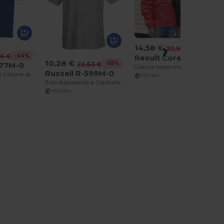
14,58 €
-30%
20,92 €
-44%
46 €
Result Core R205X
10,28 €
-55%
22,63 €
577M-0
Giacca Impermeabile Ultra Leggera con Cappuccio
Russell R-599M-0
Polo Elegante in Cotone di Alta Qualità
+3 Colori
Polo Resistente e Confortevole per Tutte le Stagioni
+10 Colori