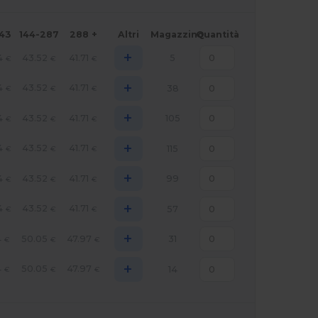
143
144-287
288 +
Altri
Magazzino
Quantità
+
4
43.52
41.71
5
€
€
€
+
4
43.52
41.71
38
€
€
€
+
4
43.52
41.71
105
€
€
€
+
4
43.52
41.71
115
€
€
€
+
4
43.52
41.71
99
€
€
€
+
4
43.52
41.71
57
€
€
€
+
4
50.05
47.97
31
€
€
€
+
4
50.05
47.97
14
€
€
€