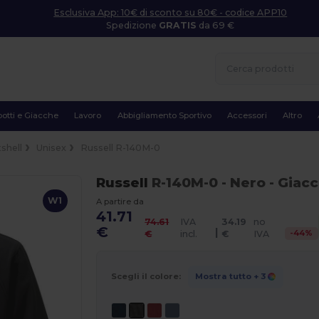
Esclusiva App: 10€ di sconto su 80€ - codice APP10
Spedizione
GRATIS
da 69 €
otti e Giacche
Lavoro
Abbigliamento Sportivo
Accessori
Altro
shell
Unisex
Russell R-140M-0
Russell
R-140M-0
- Nero
- Giac
W1
A partire da
41.71
74.61
IVA
34.19
no
€
|
-
44
%
€
incl.
€
IVA
Scegli il colore:
Mostra tutto
+ 3