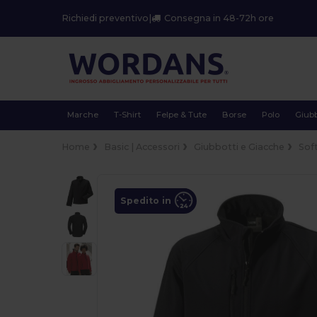
Richiedi preventivo
|
Consegna in 48-72h ore
Marche
T-Shirt
Felpe & Tute
Borse
Polo
Giubb
Home
Basic | Accessori
Giubbotti e Giacche
Soft
Spedito in