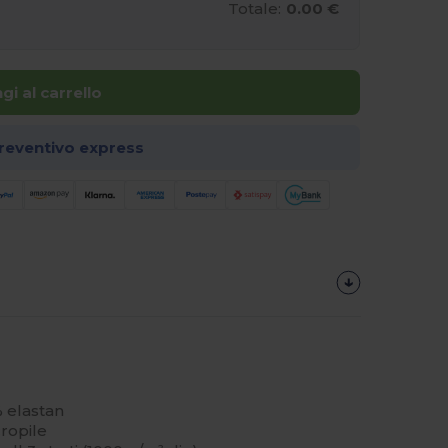
Totale:
0.00 €
gi al carrello
preventivo express
% elastan
ropile