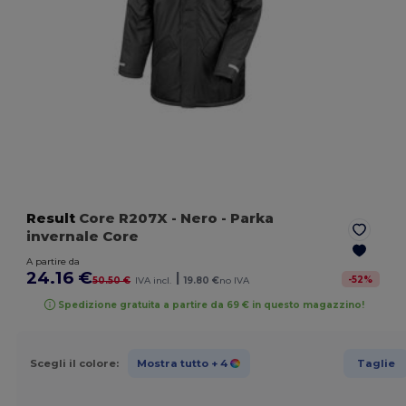
Result
Core R207X
- Nero
- Parka
invernale Core
A partire da
24.16 €
|
-
52
%
50.50 €
IVA incl.
19.80 €
no IVA
Spedizione gratuita a partire da 69 € in questo magazzino!
Scegli il colore:
Mostra tutto
+ 4
Taglie