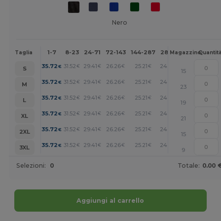
Nero
1-7
8-23
24-71
72-143
144-287
288 +
Altri
Taglia
Magazzino
Quantit
+
35.72
31.52
29.41
26.26
25.21
24.16
€
€
€
€
€
€
S
15
+
35.72
31.52
29.41
26.26
25.21
24.16
€
€
€
€
€
€
M
23
+
35.72
31.52
29.41
26.26
25.21
24.16
€
€
€
€
€
€
L
19
+
35.72
31.52
29.41
26.26
25.21
24.16
€
€
€
€
€
€
XL
21
+
35.72
31.52
29.41
26.26
25.21
24.16
€
€
€
€
€
€
2XL
15
+
35.72
31.52
29.41
26.26
25.21
24.16
€
€
€
€
€
€
3XL
9
Selezioni:
0
Totale:
0.00 
Aggiungi al carrello