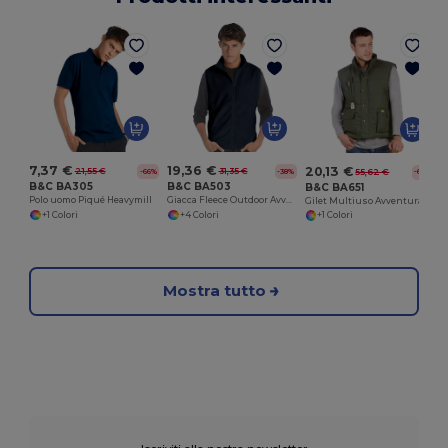
P
7,37 €
19,36 €
20,13 €
21,55 €
31,35 €
55,62 €
-66%
-38%
-64%
B&C BA305
B&C BA503
B&C BA651
Polo uomo Piqué Heavymill
Giacca Fleece Outdoor Avventura
Gilet Multiuso Avventura Outdoor
+1 Colori
+4 Colori
+1 Colori
Mostra tutto