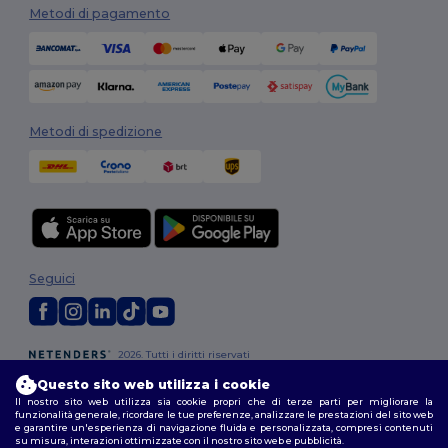
Metodi di pagamento
Metodi di spedizione
Seguici
2026. Tutti i diritti riservati
Termini e Condizioni
|
Politica di personalizzazione
|
Informativa sulla
Questo sito web utilizza i cookie
privacy
|
Politica sui cookie
|
Site Map
Il nostro sito web utilizza sia cookie propri che di terze parti per migliorare la
funzionalità generale, ricordare le tue preferenze, analizzare le prestazioni del sito web
e garantire un'esperienza di navigazione fluida e personalizzata, compresi contenuti
Roma
|
Milano
|
Napoli
|
Torino
|
Palermo
|
Genova
|
Bologna
|
Firenze
|
su misura, interazioni ottimizzate con il nostro sito web e pubblicità.