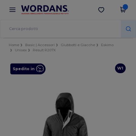
×
App Wordans
Scarica app
Prezzi migliori sull'app!
Home
Basic | Accessori
Giubbotti e Giacche
Eskimo
Unisex
Result R207X
W1
Spedito in