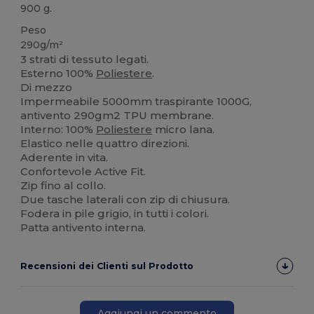
900 g.
Peso
290g/m²
3 strati di tessuto legati.
Esterno 100%
Poliestere
.
Di mezzo
Impermeabile 5000mm traspirante 1000G,
antivento 290gm2 TPU membrane.
Interno: 100%
Poliestere
micro lana.
Elastico nelle quattro direzioni.
Aderente in vita.
Confortevole Active Fit.
Zip fino al collo.
Due tasche laterali con zip di chiusura.
Fodera in pile grigio, in tutti i colori.
Patta antivento interna.
Recensioni dei Clienti sul Prodotto
Aggiungi un commento