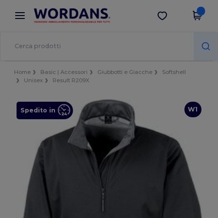
×
App Wordans
Scarica app
Prezzi migliori sull'app!
Home
Basic | Accessori
Giubbotti e Giacche
Softshell
Unisex
Result R209X
W1
Spedito in