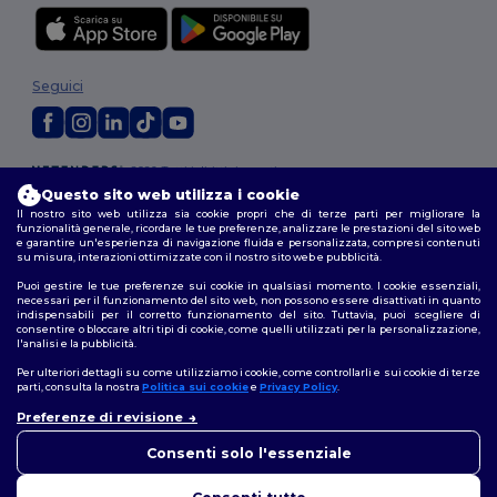
Seguici
2026. Tutti i diritti riservati
Termini e Condizioni
|
Politica di personalizzazione
|
Informativa sulla
Questo sito web utilizza i cookie
privacy
|
Politica sui cookie
|
Site Map
Il nostro sito web utilizza sia cookie propri che di terze parti per migliorare la
funzionalità generale, ricordare le tue preferenze, analizzare le prestazioni del sito web
e garantire un'esperienza di navigazione fluida e personalizzata, compresi contenuti
su misura, interazioni ottimizzate con il nostro sito web e pubblicità.
Roma
|
Milano
|
Napoli
|
Torino
|
Palermo
|
Genova
|
Bologna
|
Firenze
|
Catania
|
Bari
Puoi gestire le tue preferenze sui cookie in qualsiasi momento. I cookie essenziali,
necessari per il funzionamento del sito web, non possono essere disattivati in quanto
indispensabili per il corretto funzionamento del sito. Tuttavia, puoi scegliere di
consentire o bloccare altri tipi di cookie, come quelli utilizzati per la personalizzazione,
l'analisi e la pubblicità.
Per ulteriori dettagli su come utilizziamo i cookie, come controllarli e sui cookie di terze
parti, consulta la nostra
Politica sui cookie
e
Privacy Policy
.
Preferenze di revisione
👋
Ciao
In caso di domande o dubbi,
Consenti solo l'essenziale
puoi contattarci in qualsiasi
momento. Il nostro chatbot è