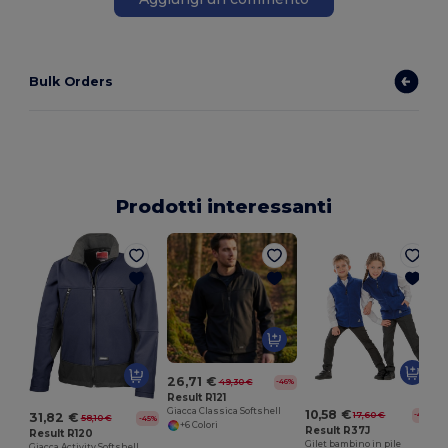
Bulk Orders
Prodotti interessanti
26,71 €
49,30 €
-46%
Result R121
Giacca Classica Softshell
10,58 €
17,60 €
31,82 €
-40%
58,10 €
-45%
+6 Colori
Result R37J
Result R120
Gilet bambino in pile
Giacca Activity Softshell