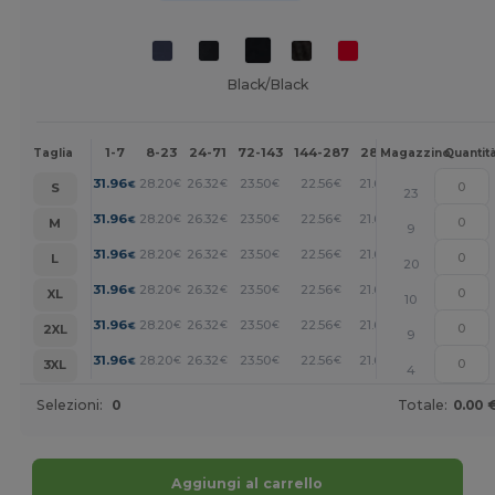
Black/Black
1-7
8-23
24-71
72-143
144-287
288 +
Altri
Taglia
Magazzino
Quantit
+
31.96
28.20
26.32
23.50
22.56
21.62
€
€
€
€
€
€
S
23
+
31.96
28.20
26.32
23.50
22.56
21.62
€
€
€
€
€
€
M
9
+
31.96
28.20
26.32
23.50
22.56
21.62
€
€
€
€
€
€
L
20
+
31.96
28.20
26.32
23.50
22.56
21.62
€
€
€
€
€
€
XL
10
+
31.96
28.20
26.32
23.50
22.56
21.62
€
€
€
€
€
€
2XL
9
+
31.96
28.20
26.32
23.50
22.56
21.62
€
€
€
€
€
€
3XL
4
Selezioni:
0
Totale:
0.00 
Aggiungi al carrello