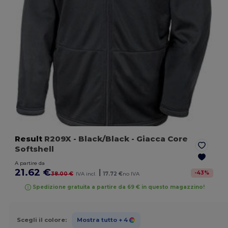
Result
R209X
- Black/Black
- Giacca Core
Softshell
A partire da
21.62 €
|
-
43
%
38.00 €
IVA incl.
17.72 €
no IVA
Spedizione gratuita a partire da 69 € in questo magazzino!
Scegli il colore:
Mostra tutto
+ 4