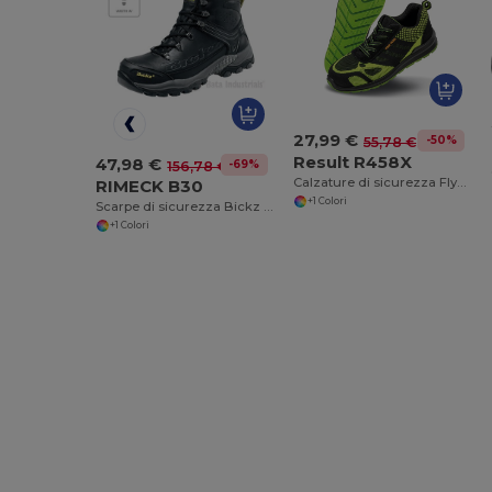
27,99 €
-50%
55,78 €
Result R458X
47,98 €
-69%
156,78 €
Calzature di sicurezza Flyknit
RIMECK B30
+1 Colori
Scarpe di sicurezza Bickz 204 W Unisex
+1 Colori