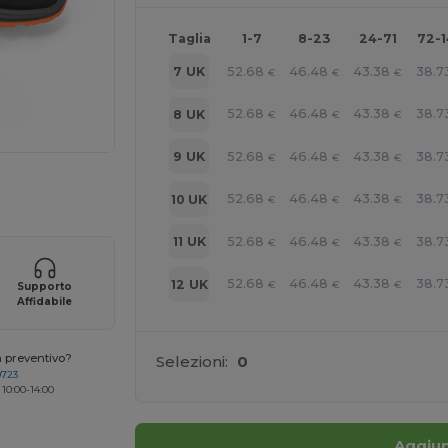
Taglia
1-7
8-23
24-71
72-
52.68
46.48
43.38
38.7
7 UK
€
€
€
52.68
46.48
43.38
38.7
8 UK
€
€
€
52.68
46.48
43.38
38.7
9 UK
€
€
€
r i tuoi prodotti
52.68
46.48
43.38
38.7
10 UK
€
€
€
52.68
46.48
43.38
38.7
11 UK
€
€
€
52.68
46.48
43.38
38.7
12 UK
€
€
€
Supporto
Affidabile
n preventivo?
Selezioni:
0
0723
 10:00-14:00
Aggiun