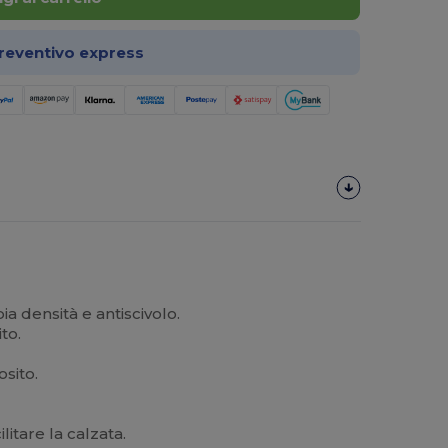
preventivo express
a densità e antiscivolo.
to.
sito.
litare la calzata.