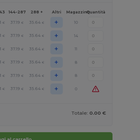
143
144-287
288 +
Altri
Magazzino
Quantità
+
3
37.19
35.64
10
€
€
€
+
3
37.19
35.64
14
€
€
€
+
3
37.19
35.64
11
€
€
€
+
3
37.19
35.64
8
€
€
€
+
3
37.19
35.64
8
€
€
€
+
3
37.19
35.64
0
€
€
€
Totale:
0.00 €
gi al carrello