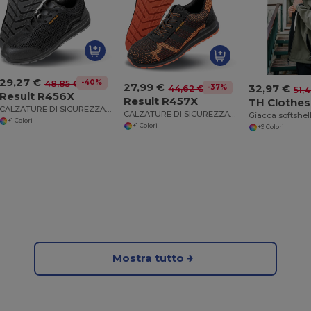
29,27 €
-40%
48,85 €
27,99 €
32,97 €
-37%
44,62 €
51,
Result R456X
Result R457X
TH Clothes
CALZATURE DI SICUREZZA "SAFETY TRAINER"
CALZATURE DI SICUREZZA "HARDY SAFETY TRAINER"
+1 Colori
+1 Colori
+9 Colori
Mostra tutto