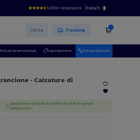
1.000+ recensioni
Italia
/
It
Cerca
Tracking
Articoli promozionali
Liquidazione
Personalizzalo!
 Arancione
- Calzature di
Spedizione gratuita a partire da 69 € in questo
magazzino!