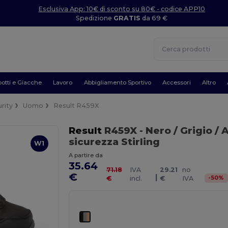
Esclusiva App: 10€ di sconto su 80€ - codice APP10
Spedizione
GRATIS
da 69 €
otti e Giacche
Lavoro
Abbigliamento Sportivo
Accessori
Altro
rity
Uomo
Result R459X
Result
R459X
- Nero / Grigio /
sicurezza Stirling
W1
A partire da
35.64
71.18
IVA
29.21
no
€
|
-
50
%
€
incl.
€
IVA