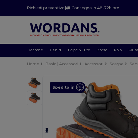
Richiedi preventivo
|
Consegna in 48-72h ore
Marche
T-Shirt
Felpe & Tute
Borse
Polo
Giubb
Home
Basic | Accessori
Accessori
Scarpe
Secu
Spedito in