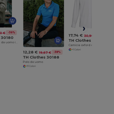
-36%
40 €
17,74 €
-43%
30,99 €
 30180
TH Clothes 30196
Giacca softshell da uomo in poliestere ed elastan
Camicia oxford da uomo
+1 Colori
12,28 €
-38%
19,67 €
TH Clothes 30188
Polo da uomo
+11 Colori