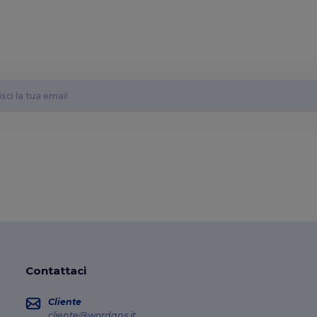
Contattaci
Cliente
cliente@wordans.it