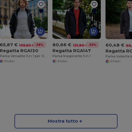
65,87 €
80,66 €
60,48 €
-38%
-39%
105,50 €
131,90 €
96
Regatta RGA130
Regatta RGA147
Regatta R
Parka Versatile 3 in 1 per Ogni Condizione Meteo
Parka traspirante 3 in 1
+3 Colori
+2 Colori
+2 Colori
Mostra tutto