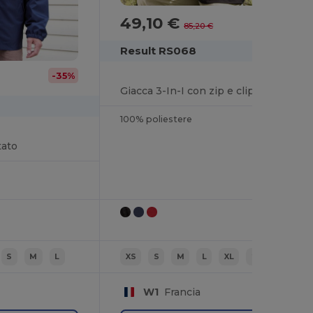
49,10 €
-42%
85,20 €
Result RS068
-35%
Giacca 3-In-I con zip e clip
100% poliestere
tato
S
M
L
XS
S
M
L
XL
2XL
W1
Francia