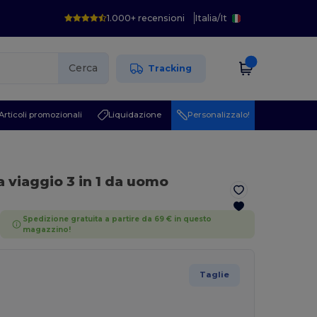
1.000+ recensioni
Italia
/
It
Cerca
Tracking
Articoli promozionali
Liquidazione
Personalizzalo!
a viaggio 3 in 1 da uomo
Spedizione gratuita a partire da 69 € in questo
magazzino!
Taglie