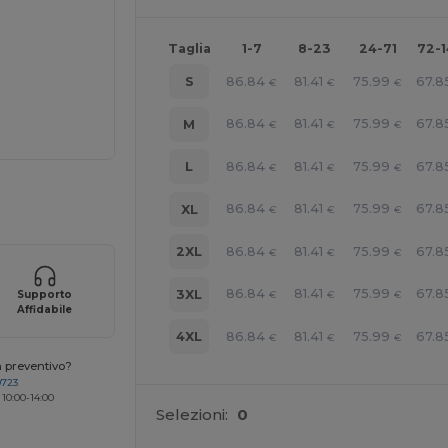
Taglia
1-7
8-23
24-71
72-
86.84
81.41
75.99
67.8
S
€
€
€
86.84
81.41
75.99
67.8
M
€
€
€
86.84
81.41
75.99
67.8
L
€
€
€
r i tuoi prodotti
86.84
81.41
75.99
67.8
XL
€
€
€
86.84
81.41
75.99
67.8
2XL
€
€
€
86.84
81.41
75.99
67.8
3XL
Supporto
€
€
€
Affidabile
86.84
81.41
75.99
67.8
4XL
€
€
€
n preventivo?
0723
 10:00-14:00
Selezioni:
0