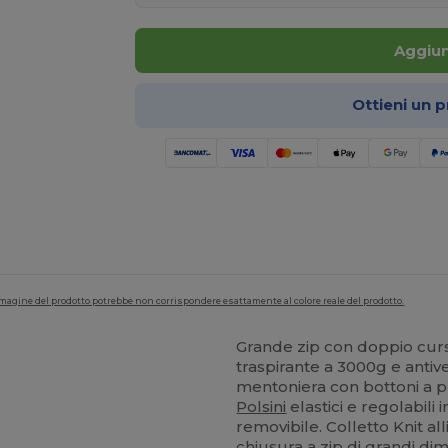
Aggiun
Ottieni un 
'immagine del prodotto potrebbe non corrispondere esattamente al colore reale del prodotto.
Grande zip con doppio cur
traspirante a 3000g e anti
mentoniera con bottoni a pr
Polsini
elastici e regolabili
removibile. Colletto Knit al
chiusura a zip di grandi dim