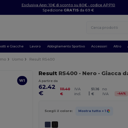
Esclusiva App: 10€ di sconto su 80€ - codice APP10
Spedizione
GRATIS
da 69 €
otti e Giacche
Lavoro
Abbigliamento Sportivo
Accessori
Altro
imo
Uomo
Result RS400
Result
RS400
- Nero
- Giacca d
W1
A partire da
62.42
111.40
IVA
51.16
no
€
|
-
44
%
€
incl.
€
IVA
Scegli il colore:
Mostra tutto
+ 1