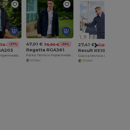
47,01 €
27,41 €
-39%
76,90 €
-37%
,70 €
-42%
47,00 €
Regatta RGA361
GA203
Result RS109
Parka Termico Impermeabile Hydrafort
Parka Isolante Impermeabile Hydrafort
Giacca tecnica in pile
+2 Colori
+3 Colori