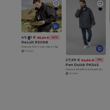
49,10 €
-42%
85,20 €
Result RS068
Giacca 3-In-I con zip e clip
+3 Colori
27,99 €
-71%
94,90 €
Pen Duick PK545
Giacca Multifunzionale Impermeabile Nelson
+2 Colori