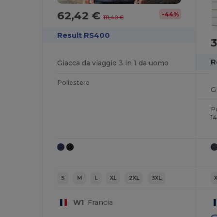
62,42 €
-44%
111,40 €
Result RS400
3
R
Giacca da viaggio 3 in 1 da uomo
Poliestere
P
1
S
M
L
XL
2XL
3XL
W1
Francia