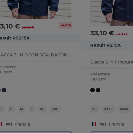
3,10 €
-42%
56,80 €
33,10 €
50,89 €
esult RS215X
Result R215X
GIACCA 3-IN-1 CON SCALDACORPO TRAPUNTATO
Giacca 3 in 1 trapun
oliestere
40 gsm
Poliestere
190 gsm
XS
S
M
L
XL
2XL
XS
XXXL
XXXX
W1
Francia
W1
Francia