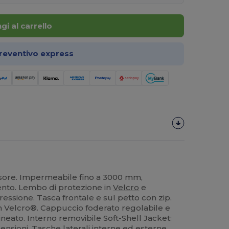
gi al carrello
preventivo express
sore. Impermeabile fino a 3000 mm,
vento. Lembo di protezione in
Velcro
e
essione. Tasca frontale e sul petto con zip.
 in Velcro®. Cappuccio foderato regolabile e
lineato. Interno removibile Soft-Shell Jacket:
ensioni. Tasche laterali interne ed esterne.