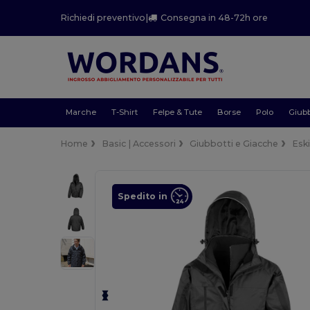
Richiedi preventivo
|
Consegna in 48-72h ore
Marche
T-Shirt
Felpe & Tute
Borse
Polo
Giubb
Home
Basic | Accessori
Giubbotti e Giacche
Esk
Spedito in