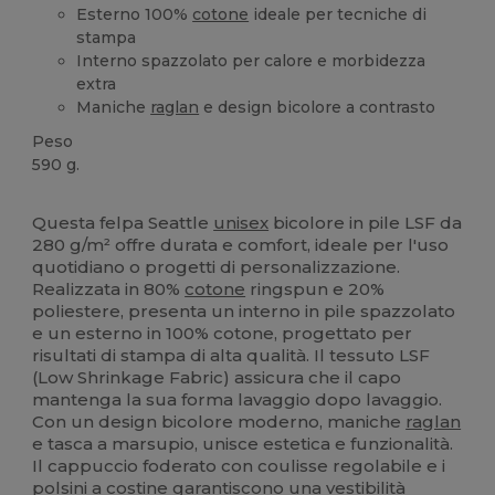
Esterno 100%
cotone
ideale per tecniche di
stampa
Interno spazzolato per calore e morbidezza
extra
Maniche
raglan
e design bicolore a contrasto
Peso
590 g.
Alta disponibilità
Questa felpa Seattle
unisex
bicolore in pile LSF da
280 g/m² offre durata e comfort, ideale per l'uso
quotidiano o progetti di personalizzazione.
Realizzata in 80%
cotone
ringspun e 20%
poliestere, presenta un interno in pile spazzolato
e un esterno in 100% cotone, progettato per
risultati di stampa di alta qualità. Il tessuto LSF
(Low Shrinkage Fabric) assicura che il capo
mantenga la sua forma lavaggio dopo lavaggio.
Con un design bicolore moderno, maniche
raglan
e tasca a marsupio, unisce estetica e funzionalità.
Il cappuccio foderato con coulisse regolabile e i
polsini
a costine garantiscono una vestibilità