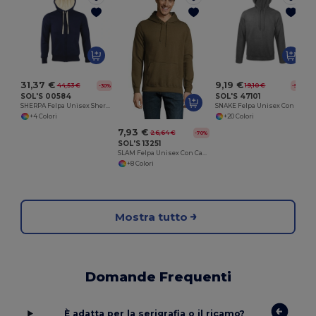
31,37 €
9,19 €
44,53 €
19,10 €
-30%
-52%
SOL'S 00584
SOL'S 47101
SHERPA Felpa Unisex Sherpa Con Cappuccio
SNAKE Felpa Unisex Con Cappuccio
+4 Colori
+20 Colori
7,93 €
26,64 €
-70%
SOL'S 13251
SLAM Felpa Unisex Con Cappuccio
+8 Colori
Mostra tutto
Domande Frequenti
È adatta per la serigrafia o il ricamo?