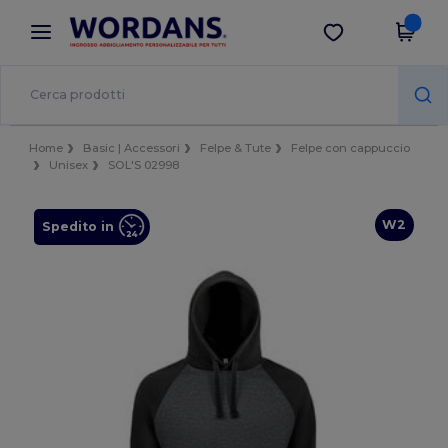
×
App Wordans
Scarica app
Prezzi migliori sull'app!
Home
Basic | Accessori
Felpe & Tute
Felpe con cappuccio
Unisex
SOL'S 02998
W2
Spedito in