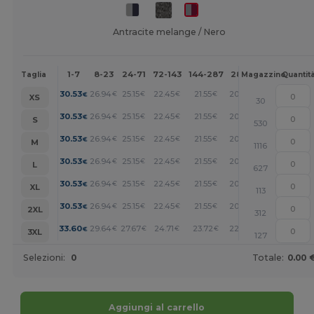
Antracite melange / Nero
1-7
8-23
24-71
72-143
144-287
288 +
Altri
Taglia
Magazzino
Quantit
+
30.53
26.94
25.15
22.45
21.55
20.65
€
€
€
€
€
€
XS
30
+
30.53
26.94
25.15
22.45
21.55
20.65
€
€
€
€
€
€
S
530
+
30.53
26.94
25.15
22.45
21.55
20.65
€
€
€
€
€
€
M
1116
+
30.53
26.94
25.15
22.45
21.55
20.65
€
€
€
€
€
€
L
627
+
30.53
26.94
25.15
22.45
21.55
20.65
€
€
€
€
€
€
XL
113
+
30.53
26.94
25.15
22.45
21.55
20.65
€
€
€
€
€
€
2XL
312
+
33.60
29.64
27.67
24.71
23.72
22.72
€
€
€
€
€
€
3XL
127
Selezioni:
0
Totale:
0.00 
Aggiungi al carrello