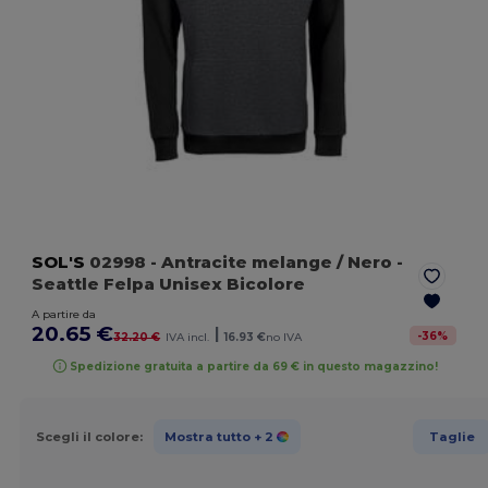
SOL'S
02998
- Antracite melange / Nero
-
Seattle Felpa Unisex Bicolore
A partire da
20.65 €
|
-
36
%
32.20 €
IVA incl.
16.93 €
no IVA
Spedizione gratuita a partire da 69 € in questo magazzino!
Scegli il colore:
Mostra tutto
+ 2
Taglie