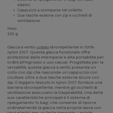
elastici
Cappuccio a scomparsa nel colletto
Due tasche esterne con zip e occhielli di
ventilazione
Peso
220 g.
Alta disponibilità
Personalizzabile
Giacca a vento
unisex
idrorepellente in 100%
nylon 210T. Questa giacca funzionale offre
protezione dalle intemperie e alta portabilità per
ordini all'ingrosso o uso casual. Progettata per la
versatilità, questa giacca a vento presenta un
collo con zip che nasconde un cappuccio con
coulisse, oltre a due tasche esterne sicure con
zip. Il leggero tessuto in nylon 210T fornisce una
barriera idrorepellente, mentre gli occhielli di
ventilazione assicurano la traspirabilità. Una delle
sue caratteristiche principali è il sistema di
ripiegamento 'in bag', che consente di riporre
ordinatamente la giacca nella propria tasca con
lacci elastici per un facile trasporto. I
polsini