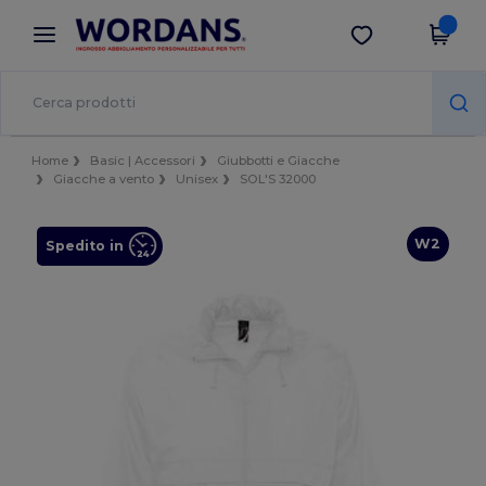
×
App Wordans
Scarica app
Prezzi migliori sull'app!
Home
Basic | Accessori
Giubbotti e Giacche
Giacche a vento
Unisex
SOL'S 32000
W2
Spedito in