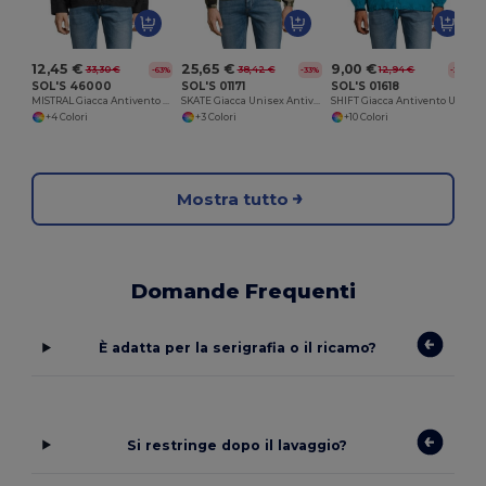
12,45 €
25,65 €
9,00 €
33,30 €
38,42 €
12,94 €
-63%
-33%
-30%
SOL'S 46000
SOL'S 01171
SOL'S 01618
MISTRAL Giacca Antivento Foderata
SKATE Giacca Unisex Antivento
SHIFT Giacca Antivento Unisex Impermeabile
+4 Colori
+3 Colori
+10 Colori
Mostra tutto
Domande Frequenti
È adatta per la serigrafia o il ricamo?
Si restringe dopo il lavaggio?