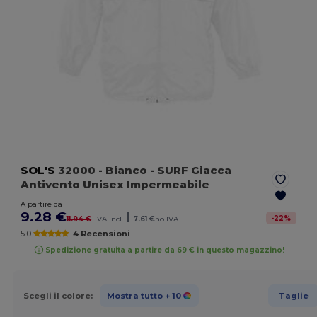
SOL'S
32000
- Bianco
- SURF Giacca
Antivento Unisex Impermeabile
A partire da
9.28 €
|
-
22
%
11.94 €
IVA incl.
7.61 €
no IVA
5.0
4 Recensioni
Spedizione gratuita a partire da 69 € in questo magazzino!
Scegli il colore:
Mostra tutto
+ 10
Taglie