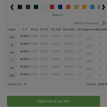
Bianco
Stock in 92 giorni
1-7
8-23
24-71
72-143
144-287
288 +
Altri
Taglia
Magazzino
Quantit
+
15.47
13.93
12.37
10.83
10.05
9.28
€
€
€
€
€
€
XS
437
+
15.47
13.93
12.37
10.83
10.05
9.28
€
€
€
€
€
€
S
2471
+
15.47
13.93
12.37
10.83
10.05
9.28
€
€
€
€
€
€
M
4215
+
15.47
13.93
12.37
10.83
10.05
9.28
€
€
€
€
€
€
L
4818
+
15.47
13.93
12.37
10.83
10.05
9.28
€
€
€
€
€
€
XL
3309
+
15.47
13.93
12.37
10.83
10.05
9.28
€
€
€
€
€
€
2XL
971
Selezioni:
0
Totale:
0.00 
Aggiungi al carrello