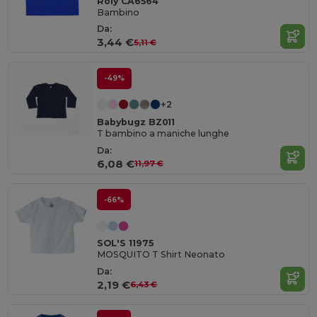
Roly CA6564
Bambino
Da:
3,44 €
5,11 €
-49%
+2
Babybugz BZ011
T bambino a maniche lunghe
Da:
6,08 €
11,97 €
-66%
SOL'S 11975
MOSQUITO T Shirt Neonato
Da:
2,19 €
6,43 €