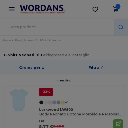
×
App Wordans
Scarica app
Prezzi migliori sull'app!
Home
Basic | Accessori
T-Shirt
Neonati
T-Shirt Neonati Blu
all'ingrosso e al dettaglio
Ordina per
Filtra
✓
11 results.
-33%
+1
Larkwood LW500
Body Neonato Cotone Morbido e Personalizzabile
Da:
5,77 €
8,60 €