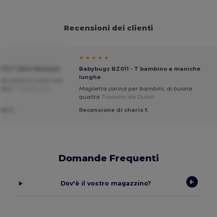
Recensioni dei clienti
★ ★ ★ ★ ★
ITO T Shirt Neonato
Babybugz BZ011 - T bambino a maniche
lunghe
bile anche in colori che
mbini.
Tradotto da
Maglietta carina per bambini, di buona
qualità
Tradotto da Dutch
le C.
Recensione di charis f.
Domande Frequenti
Dov'è il vostro magazzino?