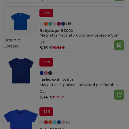
-52%
+15
Babybugz BZ002
Maglietta Neonato Cotone Morbido e Confortevole
Organic
Da:
Cotton
5,15 €
10,65 €
-38%
Larkwood LW620
Maglietta Organica Larkwood per Bambini
Da:
5,14 €
8,30 €
-33%
+5