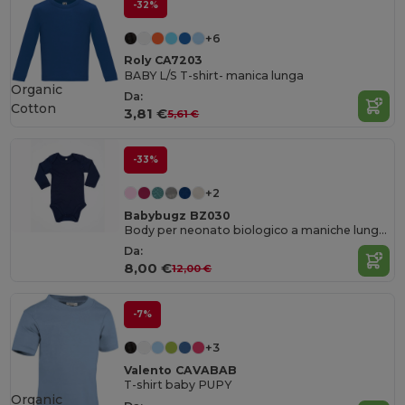
-32%
+6
Roly CA7203
BABY L/S T-shirt- manica lunga
Organic
Da:
Cotton
3,81 €
5,61 €
-33%
+2
Babybugz BZ030
Body per neonato biologico a maniche lunghe
Da:
8,00 €
12,00 €
-7%
+3
Valento CAVABAB
T-shirt baby PUPY
Organic