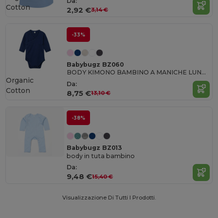
Da:
Cotton
2,92 €
3,14 €
-33%
Babybugz BZ060
BODY KIMONO BAMBINO A MANICHE LUNGHE
Organic
Da:
Cotton
8,75 €
13,10 €
-38%
Babybugz BZ013
body in tuta bambino
Da:
9,48 €
15,40 €
Visualizzazione Di Tutti I Prodotti.