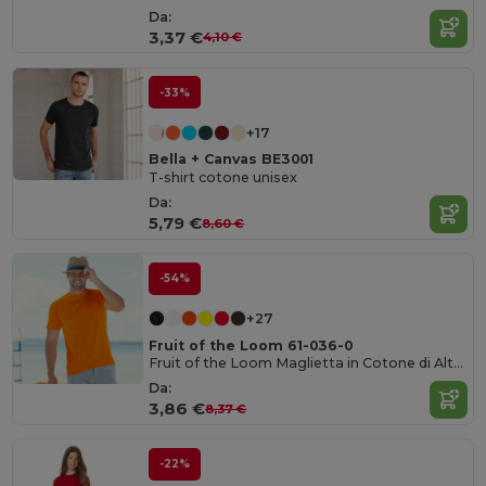
Da:
3,37 €
4,10 €
-33%
+17
Bella + Canvas BE3001
T-shirt cotone unisex
Da:
5,79 €
8,60 €
-54%
+27
Fruit of the Loom 61-036-0
Fruit of the Loom Maglietta in Cotone di Alta Qualità e Comfort
Da:
3,86 €
8,37 €
-22%