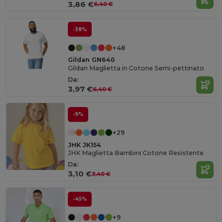
3,86 €
6,40 €
-38%
+48
Gildan GN640
Gildan Maglietta in Cotone Semi-pettinato
Da:
3,97 €
6,40 €
-9%
+29
JHK JK154
JHK Maglietta Bambini Cotone Resistente
Da:
3,10 €
3,40 €
-45%
+9