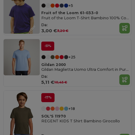
+5
Fruit of the Loom 61-033-0
Fruit of the Loom T-Shirt Bambino 100% Cotone
Da:
3,00 €
3,20 €
-51%
+25
Gildan 2000
Gildan Maglietta Uomo Ultra Comfort in Puro Cotone
Da:
5,11 €
10,45 €
-17%
+18
SOL'S 11970
REGENT KIDS T Shirt Bambino Girocollo