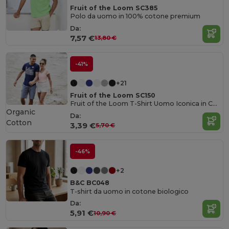
Fruit of the Loom SC385
Polo da uomo in 100% cotone premium
Da:
7,57 €
13,80 €
-41%
+21
Fruit of the Loom SC150
Fruit of the Loom T-Shirt Uomo Iconica in Cotone Pettinato
Organic
Da:
Cotton
3,39 €
5,70 €
-46%
+2
B&C BC048
T-shirt da uomo in cotone biologico
Da:
5,91 €
10,90 €