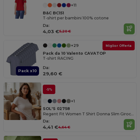
+11
B&C BC151
T-shirt per bambini 100% cotone
Da:
4,03 €
5,20 €
+29
Miglior Offerta
Pack da 10 Valento CAVATOP
T-shirt RACING
Da:
Pack x10
29,60 €
-5%
+1
SOL'S 02758
Regent Fit Women T Shirt Donna Slim Girocollo Manica Corta
Da:
4,41 €
4,64 €