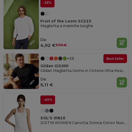
-36%
Fruit of the Loom SC223
Maglietta a maniche lunghe
Da:
4,92 €
7,70 €
+23
Best Seller
Gildan GI2000
Gildan Maglietta Uomo in Cotone Ultra Resistente
Da:
5,11 €
-40%
SOL'S 01826
JUSTIN WOMEN Canotta Donna Dorso Nuoto