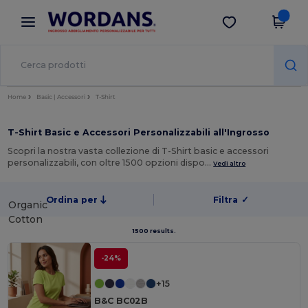
×
App Wordans
Scarica app
Prezzi migliori sull'app!
Home
Basic | Accessori
T-Shirt
T-Shirt Basic e Accessori Personalizzabili all'Ingrosso
Scopri la nostra vasta collezione di T-Shirt basic e accessori
personalizzabili, con oltre 1500 opzioni dispo…
Vedi altro
Ordina per
Filtra
✓
Organic
Cotton
1500 results.
-24%
+15
B&C BC02B