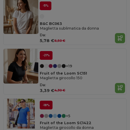
-11%
B&C BC063
Maglietta sublimatica da donna
Da:
5,78 €
6,50 €
-21%
+19
Fruit of the Loom SC151
Maglietta girocollo 150
Da:
3,39 €
4,30 €
-18%
+5
Fruit of the Loom SC1422
Maglietta girocollo da donna