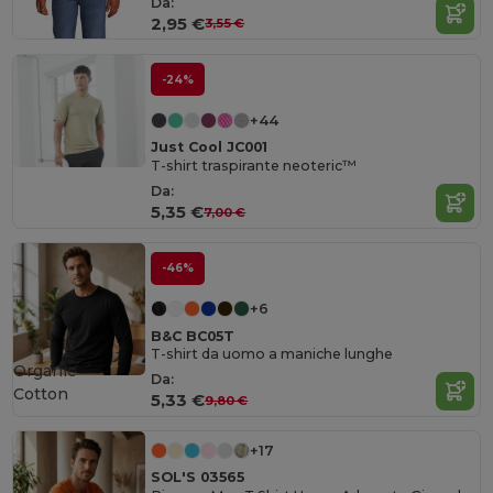
Da:
2,95 €
3,55 €
-24%
+44
Just Cool JC001
T-shirt traspirante neoteric™
Da:
5,35 €
7,00 €
-46%
+6
B&C BC05T
T-shirt da uomo a maniche lunghe
Organic
Da:
Cotton
5,33 €
9,80 €
+17
SOL'S 03565