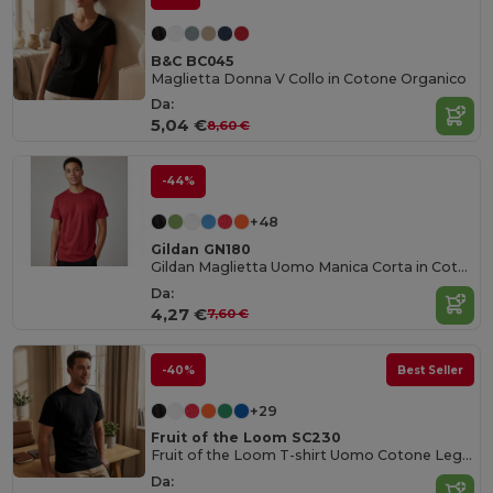
B&C BC045
Maglietta Donna V Collo in Cotone Organico
Da:
5,04 €
8,60 €
-44%
+48
Gildan GN180
Gildan Maglietta Uomo Manica Corta in Cotone Pesante
Da:
4,27 €
7,60 €
-40%
Best Seller
+29
Fruit of the Loom SC230
Fruit of the Loom T-shirt Uomo Cotone Leggero
Da: