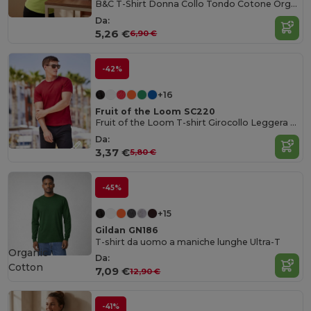
B&C T-Shirt Donna Collo Tondo Cotone Organico Ultra Morbido
Da:
5,26 €
6,90 €
-42%
+16
Fruit of the Loom SC220
Fruit of the Loom T-shirt Girocollo Leggera e Confortevole
Da:
3,37 €
5,80 €
-45%
+15
Gildan GN186
T-shirt da uomo a maniche lunghe Ultra-T
Organic
Da:
Cotton
7,09 €
12,90 €
-41%