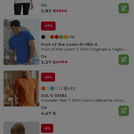
Da:
2,83 €
3,53 €
-30%
+16
Fruit of the Loom 61-082-0
Fruit of the Loom T-Shirt Originale a Taglio Completo in Cotone Belcoro
Organic
Da:
Cotton
3,37 €
4,79 €
-25%
+22
SOL'S 03582
Crusader Men T Shirt Uomo Aderente Girocollo
Da:
4,47 €
-6%