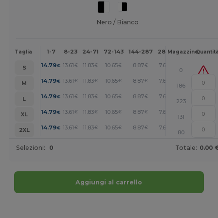
Nero / Bianco
1-7
8-23
24-71
72-143
144-287
288 +
Altri
Taglia
Magazzino
Quantit
+
14.79
13.61
11.83
10.65
8.87
7.69
€
€
€
€
€
€
S
0
+
14.79
13.61
11.83
10.65
8.87
7.69
€
€
€
€
€
€
M
186
+
14.79
13.61
11.83
10.65
8.87
7.69
€
€
€
€
€
€
L
223
+
14.79
13.61
11.83
10.65
8.87
7.69
€
€
€
€
€
€
XL
131
+
14.79
13.61
11.83
10.65
8.87
7.69
€
€
€
€
€
€
2XL
80
Selezioni:
0
Totale:
0.00 
Aggiungi al carrello
Personalizzalo!