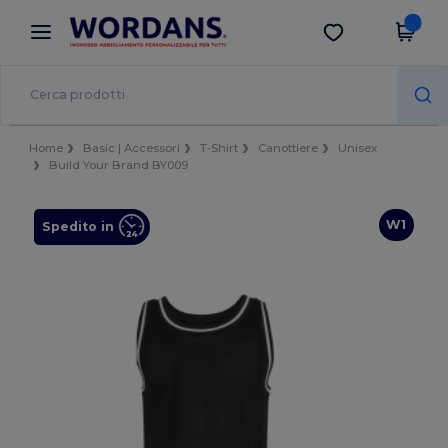
×
App Wordans
Scarica app
Prezzi migliori sull'app!
Home
Basic | Accessori
T-Shirt
Canottiere
Unisex
Build Your Brand BY009
W1
Spedito in