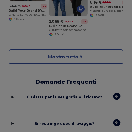
6,14 €
8,80 €
-30%
5,44 €
6,60 €
Build Your Brand BY059
-18%
Build Your Brand BY003
Marsupio Unisex Elegante e Resistente
Canotta Estiva Uomo Comfort e Stile
+1 Colori
+4 Colori
20,55 €
33,30 €
-38%
Build Your Brand BY044
Giiubotto bomber da donna
+2 Colori
Mostra tutto
Domande Frequenti
È adatta per la serigrafia o il ricamo?
Si restringe dopo il lavaggio?