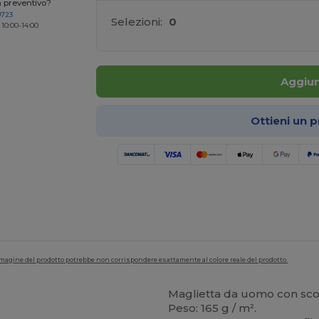
n preventivo?
0723
Selezioni:
0
 10:00-14:00
Aggiun
Ottieni un 
'immagine del prodotto potrebbe non corrispondere esattamente al colore reale del prodotto.
Maglietta da uomo con scol
Peso: 165 g / m².