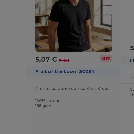
5
5,07 €
-31%
F
7,40 €
Fruit of the Loom SC234
T
T-shirt da uomo con scollo a V dal peso contenuto
Sc
1
100% cotone
165 gsm