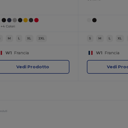
+4 Colori
S
M
L
XL
2XL
S
M
L
XL
W1
Francia
W1
Francia
Vedi Prodotto
Vedi Pro
enduti