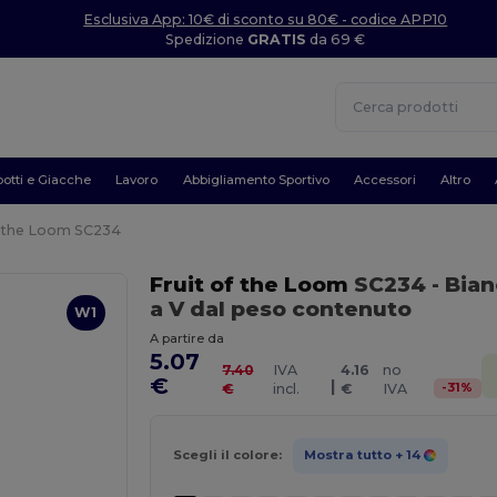
Esclusiva App: 10€ di sconto su 80€ - codice APP10
Spedizione
GRATIS
da 69 €
otti e Giacche
Lavoro
Abbigliamento Sportivo
Accessori
Altro
f the Loom SC234
Fruit of the Loom
SC234
- Bia
a V dal peso contenuto
W1
A partire da
5.07
7.40
IVA
4.16
no
€
|
-
31
%
€
incl.
€
IVA
Scegli il colore:
Mostra tutto
+ 14