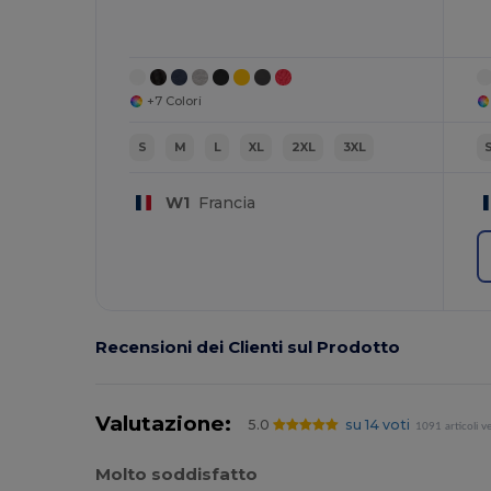
+7 Colori
S
M
L
XL
2XL
3XL
W1
Francia
Recensioni dei Clienti sul Prodotto
Valutazione:
5.0
su 14 voti
1091 articoli v
Molto soddisfatto