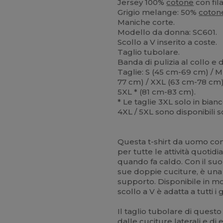
Jersey 100%
cotone
con fil
Grigio melange: 50%
coton
Maniche corte.
Modello da donna: SC601.
Scollo a V inserito a coste.
Taglio tubolare.
Banda di pulizia al collo 
Taglie: S (45 cm-69 cm) / M
77 cm) / XXL (63 cm-78 cm) 
5XL * (81 cm-83 cm).
* Le taglie 3XL solo in bian
4XL / 5XL sono disponibili s
Questa t-shirt da uomo con
per tutte le attività quoti
quando fa caldo. Con il suo p
sue doppie cuciture, è una
supporto. Disponibile in mo
scollo a V è adatta a tutti i
Il taglio tubolare di quest
dalle
cuciture laterali
e di 