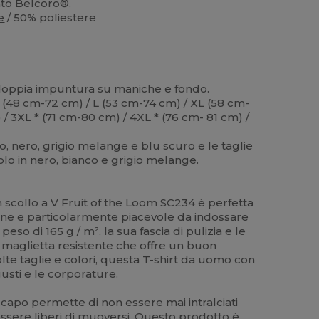
ato Belcoro®.
e
/ 50% poliestere
e doppia impuntura su maniche e fondo.
 (48 cm-72 cm) / L (53 cm-74 cm) / XL (58 cm-
/ 3XL * (71 cm-80 cm) / 4XL * (76 cm- 81 cm) /
co, nero, grigio melange e blu scuro e le taglie
olo in nero, bianco e grigio melange.
 scollo a V Fruit of the Loom SC234 è perfetta
diane e particolarmente piacevole da indossare
eso di 165 g / m², la sua fascia di pulizia e le
 maglietta resistente che offre un buon
lte taglie e colori, questa T-shirt da uomo con
 gusti e le corporature.
o capo permette di non essere mai intralciati
essere liberi di muoversi. Questo prodotto è