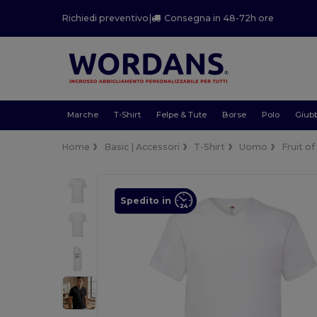
Richiedi preventivo
|
Consegna in 48-72h ore
Marche
T-Shirt
Felpe & Tute
Borse
Polo
Giubb
Home
Basic | Accessori
T-Shirt
Uomo
Fruit o
Spedito in