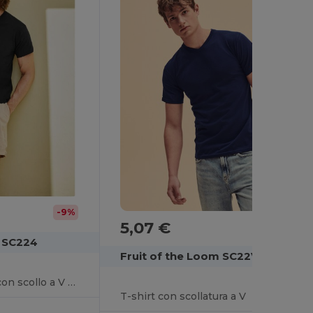
-9%
5,07 €
m SC224
Fruit of the Loom SC22V
Maglietta da uomo con scollo a V 100% cotone
T-shirt con scollatura a V