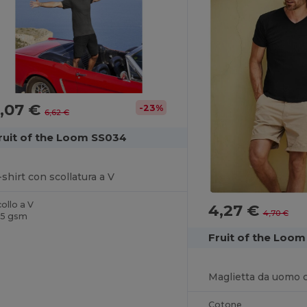
,07 €
-23%
6,62 €
ruit of the Loom SS034
-shirt con scollatura a V
ollo a V
4,27 €
4,70 €
65 gsm
Fruit of the Loo
Cotone