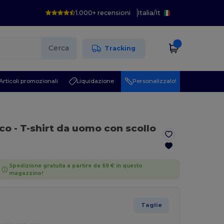
1.000+ recensioni
Italia
/
It
Cerca
Tracking
Articoli promozionali
Liquidazione
Personalizzalo!
nco
- T-shirt da uomo con scollo
Spedizione gratuita a partire da 69 € in questo
magazzino!
Taglie