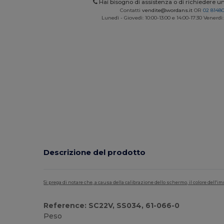
Hai bisogno di assistenza o di richiedere u
Contatti
vendite@wordans.it
OR
02 8148
Lunedì - Giovedì: 10:00-13:00 e 14:00-17:30 Venerdì:
Descrizione del prodotto
Si prega di notare che, a causa della calibrazione dello schermo, il colore dell
Reference: SC22V, SS034, 61-066-0
Peso