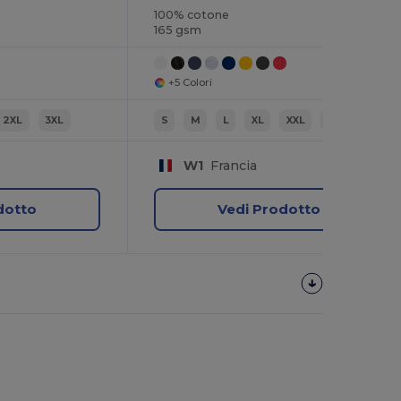
100% cotone
165 gsm
+5 Colori
2XL
3XL
S
M
L
XL
XXL
3XL
W1
Francia
dotto
Vedi Prodotto