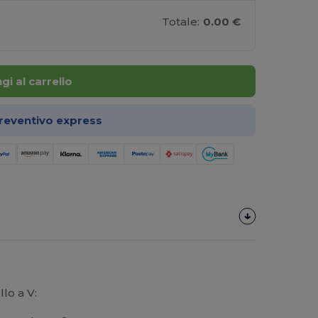
Totale:
0.00 €
gi al carrello
preventivo express
lo a V: