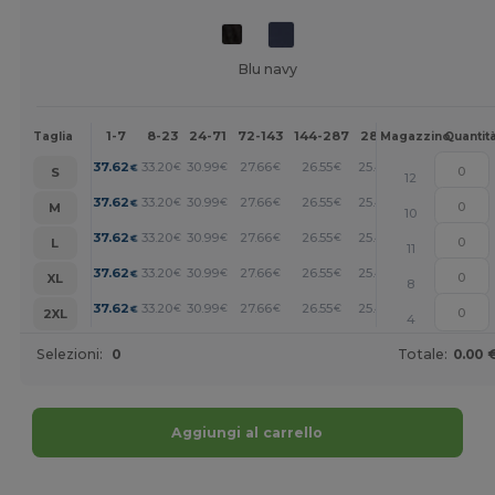
Blu navy
1-7
8-23
24-71
72-143
144-287
288 +
Altri
Taglia
Magazzino
Quantit
+
37.62
33.20
30.99
27.66
26.55
25.45
€
€
€
€
€
€
S
12
+
37.62
33.20
30.99
27.66
26.55
25.45
€
€
€
€
€
€
M
10
+
37.62
33.20
30.99
27.66
26.55
25.45
€
€
€
€
€
€
L
11
+
37.62
33.20
30.99
27.66
26.55
25.45
€
€
€
€
€
€
XL
8
+
37.62
33.20
30.99
27.66
26.55
25.45
€
€
€
€
€
€
2XL
4
Selezioni:
0
Totale:
0.00 
Aggiungi al carrello
Personalizzalo!