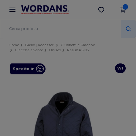
×
App Wordans
Scarica app
Prezzi migliori sull'app!
Home
Basic | Accessori
Giubbotti e Giacche
Giacche a vento
Unisex
Result RS195
W1
Spedito in