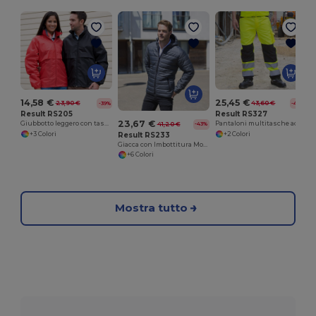
14,58 €
25,45 €
23,90 €
43,60 €
-39%
-42%
Result RS205
Result RS327
23,67 €
Giubbotto leggero con tasche con zip
Pantaloni multitasche ad alta visibilità
41,20 €
-43%
+3 Colori
+2 Colori
Result RS233
Giacca con Imbottitura Morbida
+6 Colori
Mostra tutto