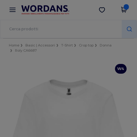
×
App Wordans
Scarica app
Prezzi migliori sull'app!
Home
Basic | Accessori
T-Shirt
Crop top
Donna
Roly CA6687
W4