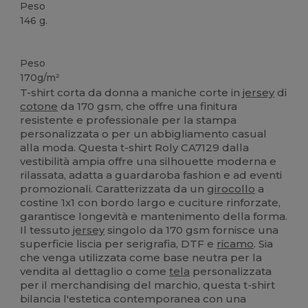
Peso
146 g.
Etichetta removibile
Alta disponibilità
Peso
170g/m²
T-shirt corta da donna a maniche corte in
jersey
di
cotone
da 170 gsm, che offre una finitura
resistente e professionale per la stampa
personalizzata o per un abbigliamento casual
alla moda. Questa t-shirt Roly CA7129 dalla
vestibilità ampia offre una silhouette moderna e
rilassata, adatta a guardaroba fashion e ad eventi
promozionali. Caratterizzata da un
girocollo
a
costine 1x1 con bordo largo e cuciture rinforzate,
garantisce longevità e mantenimento della forma.
Il tessuto
jersey
singolo da 170 gsm fornisce una
superficie liscia per serigrafia, DTF e
ricamo
. Sia
che venga utilizzata come base neutra per la
vendita al dettaglio o come
tela
personalizzata
per il merchandising del marchio, questa t-shirt
bilancia l'estetica contemporanea con una