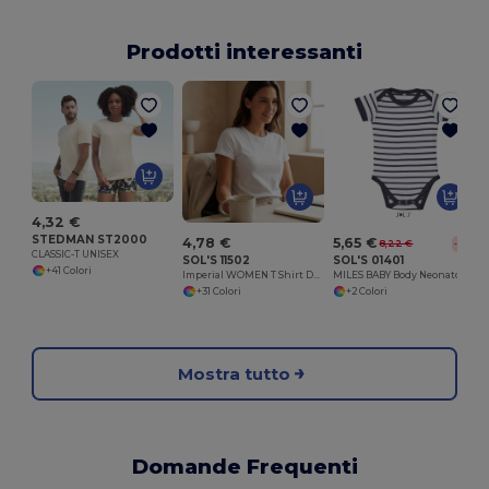
Prodotti interessanti
T
4,32 €
STEDMAN ST2000
4,78 €
5,65 €
8,22 €
-31%
CLASSIC-T UNISEX
SOL'S 11502
SOL'S 01401
+41 Colori
Imperial WOMEN T Shirt Donna Girocollo
MILES BABY Body Neonato Rigato
+31 Colori
+2 Colori
Mostra tutto
Domande Frequenti