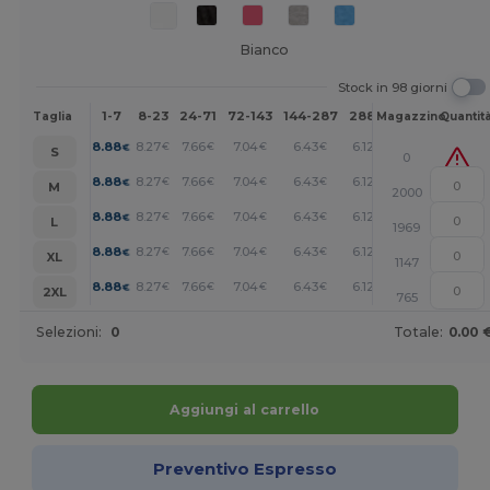
Bianco
Stock in 98 giorni
1-7
8-23
24-71
72-143
144-287
288 +
Altri
Taglia
Magazzino
Quantit
+
8.88
8.27
7.66
7.04
6.43
6.12
€
€
€
€
€
€
S
0
+
8.88
8.27
7.66
7.04
6.43
6.12
€
€
€
€
€
€
M
2000
+
8.88
8.27
7.66
7.04
6.43
6.12
€
€
€
€
€
€
L
1969
+
8.88
8.27
7.66
7.04
6.43
6.12
€
€
€
€
€
€
XL
1147
+
8.88
8.27
7.66
7.04
6.43
6.12
€
€
€
€
€
€
2XL
765
Selezioni:
0
Totale:
0.00 
Aggiungi al carrello
Preventivo Espresso