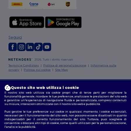
Seguici
2026. Tutti i diritti riservati
Termini e Condizioni
|
Politica di personalizzazione
|
Informativa sulla
privacy
|
Politica sui cookie
|
Site Map
Roma
|
Milano
|
Napoli
|
Torino
|
Palermo
|
Genova
|
Bologna
|
Firenze
|
Questo sito web utilizza i cookie
Catania
|
Bari
Il nostro sito web utilizza sia cookie propri che di terze parti per migliorare la
funzionalità generale, ricordare le tue preferenze, analizzare le prestazioni del sito web
e garantire un'esperienza di navigazione fluida e personalizzata, compresi contenuti
su misura, interazioni ottimizzate con il nostro sito web e pubblicità.
Puoi gestire le tue preferenze sui cookie in qualsiasi momento. I cookie essenziali,
necessari per il funzionamento del sito web, non possono essere disattivati in quanto
indispensabili per il corretto funzionamento del sito. Tuttavia, puoi scegliere di
consentire o bloccare altri tipi di cookie, come quelli utilizzati per la personalizzazione,
l'analisi e la pubblicità.