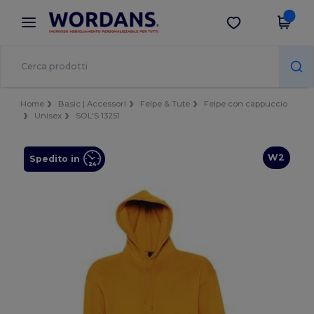
×
App Wordans
Scarica app
Prezzi migliori sull'app!
Home
Basic | Accessori
Felpe & Tute
Felpe con cappuccio
Unisex
SOL'S 13251
W2
Spedito in