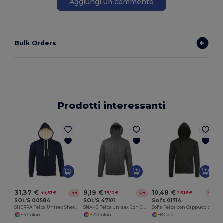
Aggiungi un commento
Bulk Orders
Prodotti interessanti
31,37 €
9,19 €
10,48 €
44,53 €
19,10 €
25,16 €
-30%
-52%
-58%
SOL'S 00584
SOL'S 47101
Sol's 01714
SHERPA Felpa Unisex Sherpa Con Cappuccio
SNAKE Felpa Unisex Con Cappuccio
Sol's Felpa con Cappuccio Unisex in Pile Spazzolato con Zip
+4 Colori
+20 Colori
+8 Colori