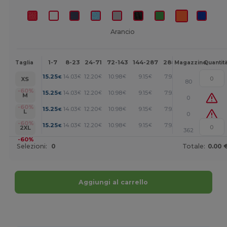
Arancio
1-7
8-23
24-71
72-143
144-287
288 +
Altri
Taglia
Magazzino
Quantit
+
15.25
14.03
12.20
10.98
9.15
7.93
€
€
€
€
€
€
XS
80
+
-60%
15.25
14.03
12.20
10.98
9.15
7.93
€
€
€
€
€
€
M
0
+
-60%
15.25
14.03
12.20
10.98
9.15
7.93
€
€
€
€
€
€
L
0
+
-60%
15.25
14.03
12.20
10.98
9.15
7.93
€
€
€
€
€
€
2XL
362
-60%
Selezioni:
0
Totale:
0.00 
Aggiungi al carrello
Personalizzalo!