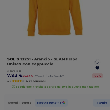
SOL'S
13251
- Arancio
- SLAM Felpa
Unisex Con Cappuccio
A partire da
7.93 €
|
-
70
%
26.64 €
IVA incl.
6.50 €
no IVA
4.2
4 Recensioni
Spedizione gratuita a partire da 69 € in questo magazzino!
Scegli il colore:
Mostra tutto
+ 8
Taglie