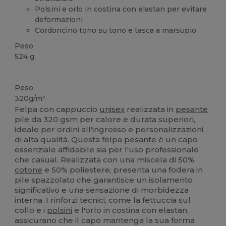
Polsini e orlo in costina con elastan per evitare
deformazioni
Cordoncino tono su tono e tasca a marsupio
Peso
524 g.
Personalizzabile
Peso
320g/m²
Felpa con cappuccio
unisex
realizzata in
pesante
pile da 320 gsm per calore e durata superiori,
ideale per ordini all'ingrosso e personalizzazioni
di alta qualità. Questa felpa
pesante
è un capo
essenziale affidabile sia per l'uso professionale
che casual. Realizzata con una miscela di 50%
cotone
e 50% poliestere, presenta una fodera in
pile spazzolato che garantisce un isolamento
significativo e una sensazione di morbidezza
interna. I rinforzi tecnici, come la fettuccia sul
collo e i
polsini
e l'orlo in costina con elastan,
assicurano che il capo mantenga la sua forma