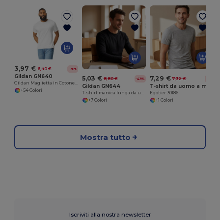
3,97 €
6,40 €
-38%
Gildan GN640
5,03 €
7,29 €
8,80 €
7,32 €
-43%
-0%
Gildan Maglietta in Cotone Semi-pettinato
Gildan GN644
T-shirt da uomo a maniche corte in cotone piqué
+54 Colori
T-shirt manica lunga da uomo
Egotier 30186
+7 Colori
+1 Colori
Mostra tutto
Iscriviti alla nostra newsletter