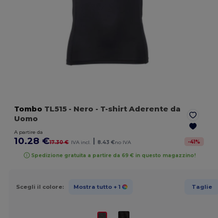
Tombo
TL515
- Nero
- T-shirt Aderente da
Uomo
A partire da
10.28 €
|
-
41
%
17.30 €
IVA incl.
8.43 €
no IVA
Spedizione gratuita a partire da 69 € in questo magazzino!
Scegli il colore:
Mostra tutto
+ 1
Taglie