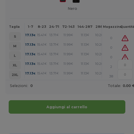
Nero
1-7
8-23
24-71
72-143
144-287
288 +
Altri
Taglia
Magazzino
Quantit
+
17.13
15.41
13.71
11.99
11.13
10.28
€
€
€
€
€
€
S
0
+
17.13
15.41
13.71
11.99
11.13
10.28
€
€
€
€
€
€
M
0
+
17.13
15.41
13.71
11.99
11.13
10.28
€
€
€
€
€
€
L
0
+
17.13
15.41
13.71
11.99
11.13
10.28
€
€
€
€
€
€
XL
2
+
17.13
15.41
13.71
11.99
11.13
10.28
€
€
€
€
€
€
2XL
38
Selezioni:
0
Totale:
0.00 
Aggiungi al carrello
Personalizzalo!