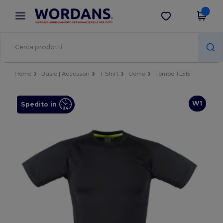
×
App Wordans
Scarica app
Prezzi migliori sull'app!
Home
Basic | Accessori
T-Shirt
Uomo
Tombo TL515
W1
Spedito in