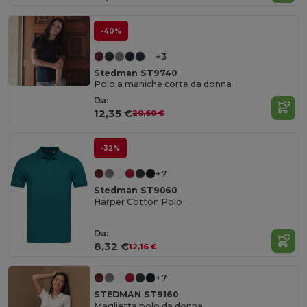
-40%
+3
Stedman ST9740
Polo a maniche corte da donna
Da:
12,35 €
20,60 €
-32%
+7
Stedman ST9060
Harper Cotton Polo
Da:
8,32 €
12,16 €
+7
STEDMAN ST9160
Maglietta polo da donna