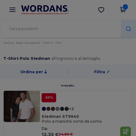
×
App Wordans
Scarica app
Prezzi migliori sull'app!
Home
Basic | Accessori
T-Shirt
Polo
T-Shirt Polo Stedman
all'ingrosso e al dettaglio
Ordina per
Filtra
✓
4 results.
-50%
+3
Stedman ST9640
Polo a maniche corte da uomo
Da:
12,35 €
24,80 €