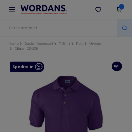
×
App Wordans
Scarica app
Prezzi migliori sull'app!
Home
Basic | Accessori
T-Shirt
Polo
Unisex
Gildan GD038
W1
Spedito in