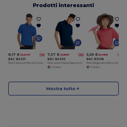
Prodotti interessanti
8,17 €
7,37 €
5,00 €
12,24 €
21,55 €
12,48 €
-33%
-66%
-60%
B&C BA301
B&C BA305
B&C B301B
Polo Classica Manica Corta Elegante
Polo uomo Piqué Heavymill
Polo Elegante a Maniche Corte con Colletto
+1 Colori
+1 Colori
Mostra tutto