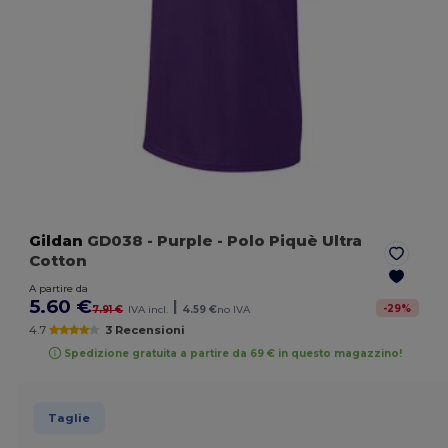
Gildan
GD038
- Purple
- Polo Piquè Ultra
Cotton
A partire da
5.60 €
|
-
29
%
7.91 €
IVA incl.
4.59 €
no IVA
4.7
3 Recensioni
Spedizione gratuita a partire da 69 € in questo magazzino!
Taglie