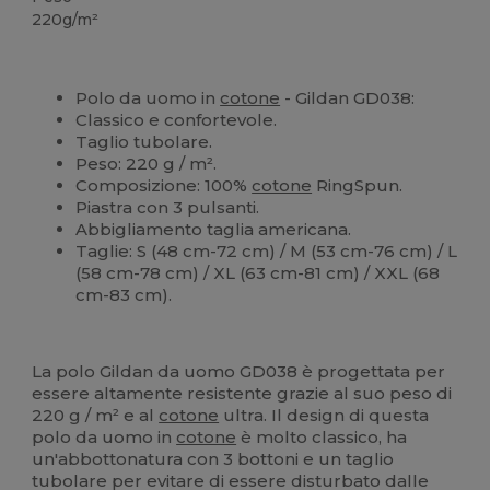
220g/m²
Polo da uomo in
cotone
- Gildan GD038:
Classico e confortevole.
Taglio tubolare.
Peso: 220 g / m².
Composizione: 100%
cotone
RingSpun.
Piastra con 3 pulsanti.
Abbigliamento taglia americana.
Taglie: S (48 cm-72 cm) / M (53 cm-76 cm) / L
(58 cm-78 cm) / XL (63 cm-81 cm) / XXL (68
cm-83 cm).
La polo Gildan da uomo GD038 è progettata per
essere altamente resistente grazie al suo peso di
220 g / m² e al
cotone
ultra. Il design di questa
polo da uomo in
cotone
è molto classico, ha
un'abbottonatura con 3 bottoni e un taglio
tubolare per evitare di essere disturbato dalle