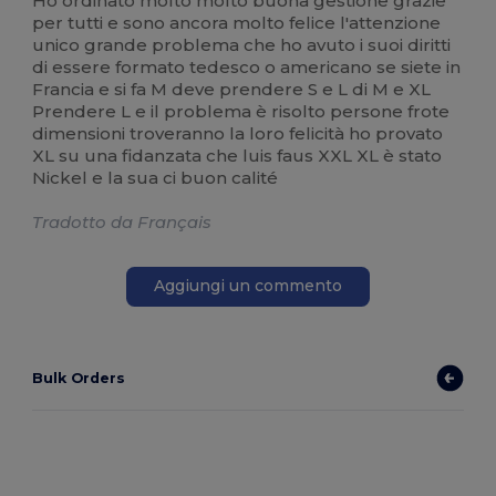
Ho ordinato molto molto buona gestione grazie
per tutti e sono ancora molto felice l'attenzione
unico grande problema che ho avuto i suoi diritti
di essere formato tedesco o americano se siete in
Francia e si fa M deve prendere S e L di M e XL
Prendere L e il problema è risolto persone frote
dimensioni troveranno la loro felicità ho provato
XL su una fidanzata che luis faus XXL XL è stato
Nickel e la sua ci buon calité
Tradotto da Français
Aggiungi un commento
Bulk Orders