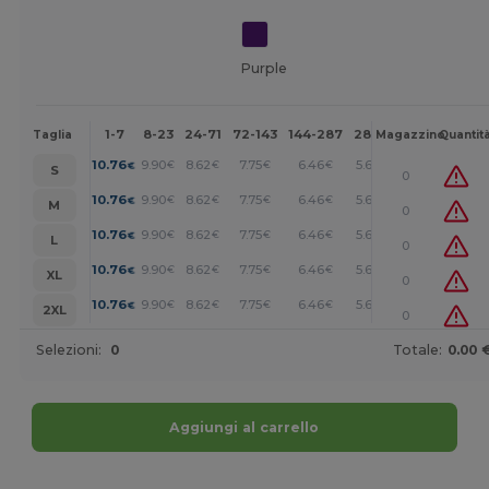
Purple
1-7
8-23
24-71
72-143
144-287
288 +
Altri
Taglia
Magazzino
Quantit
+
10.76
9.90
8.62
7.75
6.46
5.60
€
€
€
€
€
€
S
0
+
10.76
9.90
8.62
7.75
6.46
5.60
€
€
€
€
€
€
M
0
+
10.76
9.90
8.62
7.75
6.46
5.60
€
€
€
€
€
€
L
0
+
10.76
9.90
8.62
7.75
6.46
5.60
€
€
€
€
€
€
XL
0
+
10.76
9.90
8.62
7.75
6.46
5.60
€
€
€
€
€
€
2XL
0
Selezioni:
0
Totale:
0.00 
Aggiungi al carrello
Personalizzalo!