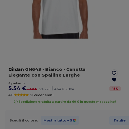
Gildan
GN643
- Bianco
- Canotta
Elegante con Spalline Larghe
A partire da
5.54 €
|
-
13
%
6.40 €
IVA incl.
4.54 €
no IVA
4.8
9 Recensioni
Spedizione gratuita a partire da 69 € in questo magazzino!
Scegli il colore:
Mostra tutto
+ 5
Taglie