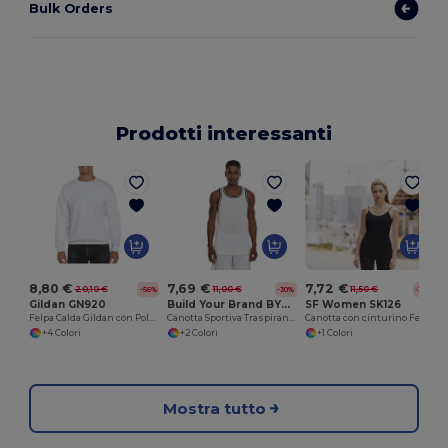
Bulk Orders
Prodotti interessanti
8,80 €
7,69 €
7,72 €
20,10 €
11,00 €
11,50 €
-56%
-30%
-33%
Gildan GN920
Build Your Brand BY009
SF Women SK126
Felpa Calda Gildan con Polsini in Lycra
Canotta Sportiva Traspirante Rete Mesh
Canotta con cinturino Feel Good
+4 Colori
+2 Colori
+1 Colori
Mostra tutto