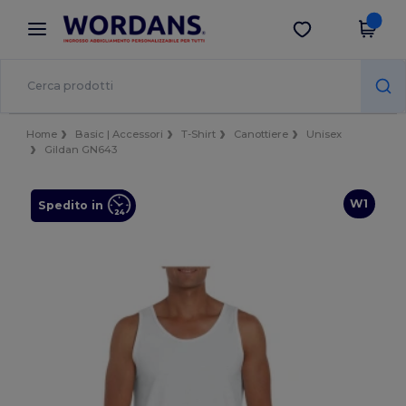
×
App Wordans
Scarica app
Prezzi migliori sull'app!
Home
Basic | Accessori
T-Shirt
Canottiere
Unisex
Gildan GN643
W1
Spedito in