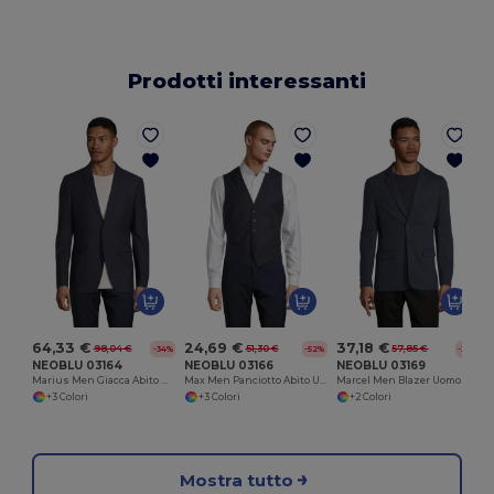
Prodotti interessanti
64,33 €
24,69 €
37,18 €
98,04 €
51,30 €
57,85 €
-34%
-52%
-36%
NEOBLU 03164
NEOBLU 03166
NEOBLU 03169
Marius Men Giacca Abito Uomo
Max Men Panciotto Abito Uomo
Marcel Men Blazer Uomo Piqué
+3 Colori
+3 Colori
+2 Colori
Mostra tutto