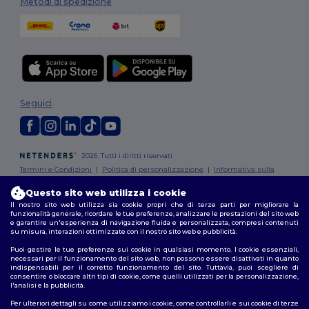
Metodi di spedizione
Seguici
2026. Tutti i diritti riservati
Termini e Condizioni
|
Politica di personalizzazione
|
Informativa sulla
privacy
|
Politica sui cookie
|
Site Map
Questo sito web utilizza i cookie
Il nostro sito web utilizza sia cookie propri che di terze parti per migliorare la
oma
|
Milano
|
Napoli
|
Torino
|
Palermo
|
Genova
|
Bologna
|
Firenze
|
Catania
|
Ba
funzionalità generale, ricordare le tue preferenze, analizzare le prestazioni del sito web
e garantire un'esperienza di navigazione fluida e personalizzata, compresi contenuti
su misura, interazioni ottimizzate con il nostro sito web e pubblicità.
Puoi gestire le tue preferenze sui cookie in qualsiasi momento. I cookie essenziali,
necessari per il funzionamento del sito web, non possono essere disattivati in quanto
indispensabili per il corretto funzionamento del sito. Tuttavia, puoi scegliere di
consentire o bloccare altri tipi di cookie, come quelli utilizzati per la personalizzazione,
l'analisi e la pubblicità.
Per ulteriori dettagli su come utilizziamo i cookie, come controllarli e sui cookie di terze