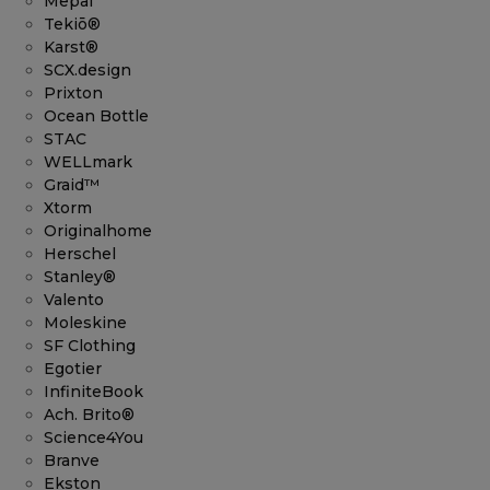
Mepal
Tekiō®
Karst®
SCX.design
Prixton
Ocean Bottle
STAC
WELLmark
Graid™
Xtorm
Originalhome
Herschel
Stanley®
Valento
Moleskine
SF Clothing
Egotier
InfiniteBook
Ach. Brito®
Science4You
Branve
Ekston