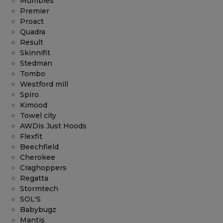
Mumbles
Premier
Proact
Quadra
Result
Skinnifit
Stedman
Tombo
Westford mill
Spiro
Kimood
Towel city
AWDis Just Hoods
Flexfit
Beechfield
Cherokee
Craghoppers
Regatta
Stormtech
SOL'S
Babybugz
Mantis