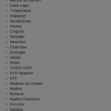
AWDis So Denim
Case Logic
Timberland
Napapijri
Jack&Jones
Parker
Chipolo
Paredes
NewGen
Clubclass
Ecologie
Velilla
Estex
TIGER GRIP
RTP Apparel
ATF
Radsow by Uneek
Malfini
Rimeck
Malfini Premium
Piccolio
Neoblu